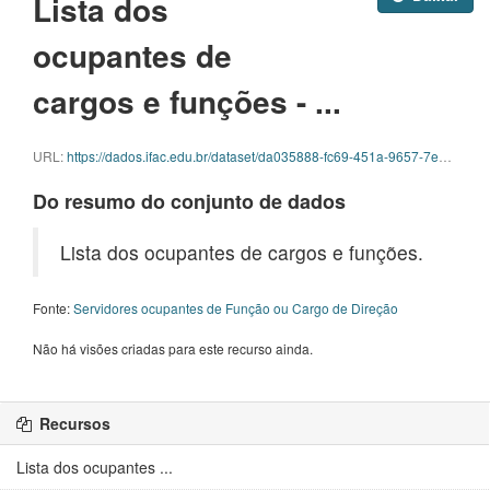
Lista dos
ocupantes de
cargos e funções - ...
URL:
https://dados.ifac.edu.br/dataset/da035888-fc69-451a-9657-7e2581f773ae/resource/e3c7b469-ec8c-4ecb-8202-7dac97740256/download/funcao-novembro.ods
Do resumo do conjunto de dados
Lista dos ocupantes de cargos e funções.
Fonte:
Servidores ocupantes de Função ou Cargo de Direção
Não há visões criadas para este recurso ainda.
Recursos
Lista dos ocupantes ...