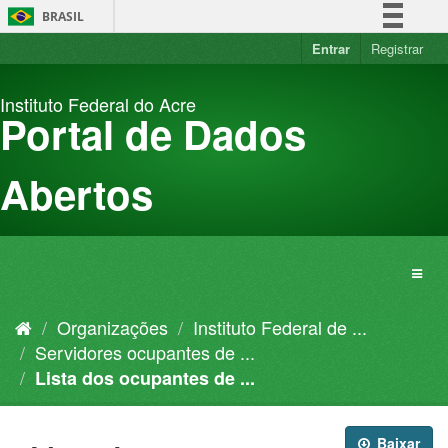
Pular
BRASIL
para
o
Entrar
Registrar
Simplifique!
conteúdo
Comunica BR
Instituto Federal do Acre
Participe
Portal de Dados
Acesso à informação
Legislação
Abertos
Canais
Organizações
Instituto Federal de ...
Servidores ocupantes de ...
Lista dos ocupantes de ...
Baixar