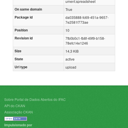
ument.spreadsheet
On same domain
True
Package id
da035888-fc69-451a-9657-
7e2581f773ae
Position
10
Revision id
7fb0b0c1-fb8f-49f9-b158-
78efc14e1246
Size
14,3 KiB
State
active
Url type
upload
Sobre Portal de Dados Abertos do IFAC
API do CKAN
Associação CKAN
Impulsionado por