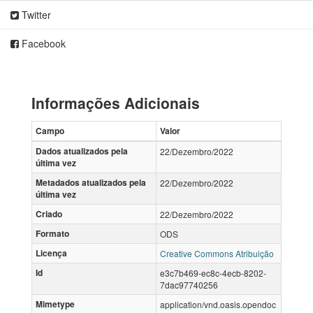
Twitter
Facebook
Informações Adicionais
Campo
Valor
Dados atualizados pela
22/Dezembro/2022
última vez
Metadados atualizados pela
22/Dezembro/2022
última vez
Criado
22/Dezembro/2022
Formato
ODS
Licença
Creative Commons Atribuição
Id
e3c7b469-ec8c-4ecb-8202-
7dac97740256
Mimetype
application/vnd.oasis.opendoc