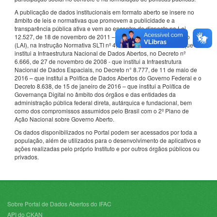
A publicação de dados institucionais em formato aberto se insere no
âmbito de leis e normativas que promovem a publicidade e a
transparência pública ativa e vem ao encontro do disposto na Lei
12.527, de 18 de novembro de 2011 – Lei de Acesso à Informação
(LAI), na Instrução Normativa SLTI nº 4, de 13 de abril de 2012 - que
institui a Infraestrutura Nacional de Dados Abertos, no Decreto nº
6.666, de 27 de novembro de 2008 - que institui a Infraestrutura
Nacional de Dados Espaciais, no Decreto n° 8.777, de 11 de maio de
2016 – que institui a Política de Dados Abertos do Governo Federal e o
Decreto 8.638, de 15 de janeiro de 2016 – que institui a Política de
Governança Digital no âmbito dos órgãos e das entidades da
administração pública federal direta, autárquica e fundacional, bem
como dos compromissos assumidos pelo Brasil com o 2º Plano de
Ação Nacional sobre Governo Aberto.
Os dados disponibilizados no Portal podem ser acessados por toda a
população, além de utilizados para o desenvolvimento de aplicativos e
ações realizadas pelo próprio Instituto e por outros órgãos públicos ou
privados.
Sobre Portal de Dados Abertos do IFAC
API do CKAN