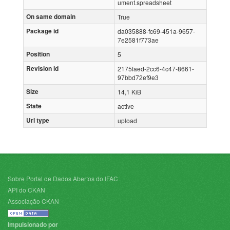
ument.spreadsheet
On same domain
True
Package id
da035888-fc69-451a-9657-
7e2581f773ae
Position
5
Revision id
2175faed-2cc6-4c47-8661-
97bbd72ef9e3
Size
14,1 KiB
State
active
Url type
upload
Sobre Portal de Dados Abertos do IFAC
API do CKAN
Associação CKAN
Impulsionado por