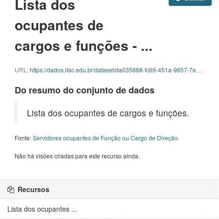
Lista dos
ocupantes de
cargos e funções - ...
URL:
https://dados.ifac.edu.br/dataset/da035888-fc69-451a-9657-7e2581f773ae/resource/1ffbaf4f-8818-4139-a0dc-ec51ae73e3ba/download/funcao-junho.ods
Do resumo do conjunto de dados
Lista dos ocupantes de cargos e funções.
Fonte:
Servidores ocupantes de Função ou Cargo de Direção
Não há visões criadas para este recurso ainda.
Recursos
Lista dos ocupantes ...