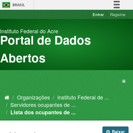
Pular
BRASIL
para
o
Entrar
Registrar
Simplifique!
conteúdo
Comunica BR
Instituto Federal do Acre
Participe
Portal de Dados
Acesso à informação
Legislação
Abertos
Canais
Organizações
Instituto Federal de ...
Servidores ocupantes de ...
Lista dos ocupantes de ...
Baixar