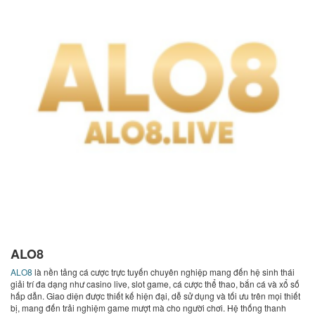
ALO8
ALO8
là nền tảng cá cược trực tuyến chuyên nghiệp mang đến hệ sinh thái
giải trí đa dạng như casino live, slot game, cá cược thể thao, bắn cá và xổ số
hấp dẫn. Giao diện được thiết kế hiện đại, dễ sử dụng và tối ưu trên mọi thiết
bị, mang đến trải nghiệm game mượt mà cho người chơi. Hệ thống thanh