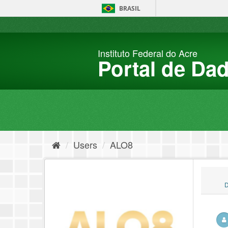
Skip
BRASIL
to
content
Instituto Federal do Acre
Portal de Da
Users
ALO8
D