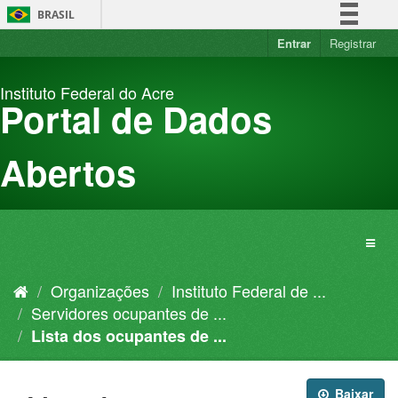
Pular
BRASIL
para
o
Entrar
Registrar
Simplifique!
conteúdo
Comunica BR
Instituto Federal do Acre
Participe
Portal de Dados
Acesso à informação
Legislação
Abertos
Canais
Organizações
Instituto Federal de ...
Servidores ocupantes de ...
Lista dos ocupantes de ...
Baixar