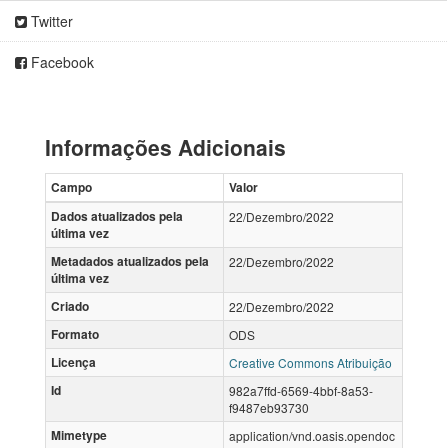
Twitter
Facebook
Informações Adicionais
Campo
Valor
Dados atualizados pela
22/Dezembro/2022
última vez
Metadados atualizados pela
22/Dezembro/2022
última vez
Criado
22/Dezembro/2022
Formato
ODS
Licença
Creative Commons Atribuição
Id
982a7ffd-6569-4bbf-8a53-
f9487eb93730
Mimetype
application/vnd.oasis.opendoc