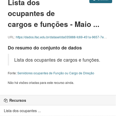
Lista dos
ocupantes de
cargos e funções - Maio ...
URL:
https://dados.ifac.edu.br/dataset/da035888-fc69-451a-9657-7e2581f773ae/resource/982a7ffd-6569-4bbf-8a53-f9487eb93730/download/funcao-maio.ods
Do resumo do conjunto de dados
Lista dos ocupantes de cargos e funções.
Fonte:
Servidores ocupantes de Função ou Cargo de Direção
Não há visões criadas para este recurso ainda.
Recursos
Lista dos ocupantes ...