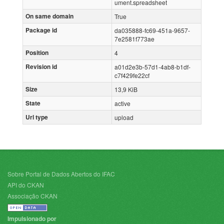
ument.spreadsheet
On same domain
True
Package id
da035888-fc69-451a-9657-
7e2581f773ae
Position
4
Revision id
a01d2e3b-57d1-4ab8-b1df-
c7f429fe22cf
Size
13,9 KiB
State
active
Url type
upload
Sobre Portal de Dados Abertos do IFAC
API do CKAN
Associação CKAN
Impulsionado por