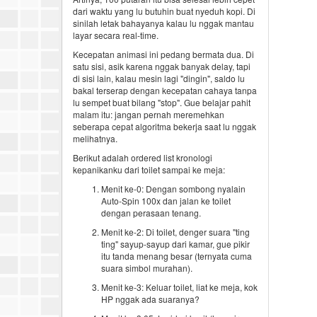
dari waktu yang lu butuhin buat nyeduh kopi. Di
sinilah letak bahayanya kalau lu nggak mantau
layar secara real-time.
Kecepatan animasi ini pedang bermata dua. Di
satu sisi, asik karena nggak banyak delay, tapi
di sisi lain, kalau mesin lagi "dingin", saldo lu
bakal terserap dengan kecepatan cahaya tanpa
lu sempet buat bilang "stop". Gue belajar pahit
malam itu: jangan pernah meremehkan
seberapa cepat algoritma bekerja saat lu nggak
melihatnya.
Berikut adalah ordered list kronologi
kepanikanku dari toilet sampai ke meja:
Menit ke-0: Dengan sombong nyalain
Auto-Spin 100x dan jalan ke toilet
dengan perasaan tenang.
Menit ke-2: Di toilet, denger suara "ting
ting" sayup-sayup dari kamar, gue pikir
itu tanda menang besar (ternyata cuma
suara simbol murahan).
Menit ke-3: Keluar toilet, liat ke meja, kok
HP nggak ada suaranya?