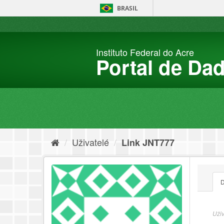
Přejít
BRASIL
na
obsah
Instituto Federal do Acre
Portal de Da
Uživatelé
Link JNT777
D
Uživ