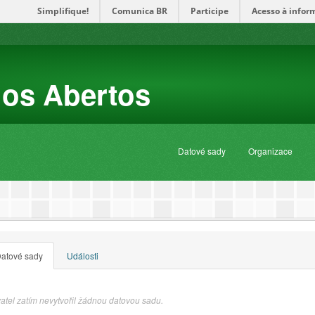
Simplifique!
Comunica BR
Participe
Acesso à infor
dos Abertos
Datové sady
Organizace
atové sady
Události
atel zatím nevytvořil žádnou datovou sadu.