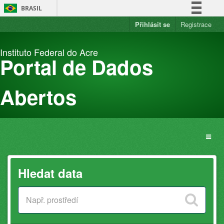
Přejít
BRASIL
na
obsah
Přihlásit se
Registrace
Simplifique!
Comunica BR
Instituto Federal do Acre
Participe
Portal de Dados
Acesso à informação
Legislação
Abertos
Canais
Hledat data