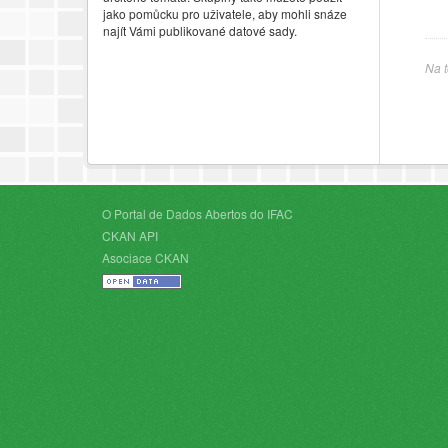
jako pomůcku pro uživatele, aby mohli snáze
najít Vámi publikované datové sady.
Na t
O Portal de Dados Abertos do IFAC
CKAN API
Asociace CKAN