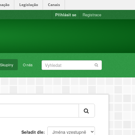
mação
Legislação
Canais
Přihlásit se
Registrace
Skupiny
O nás
Seřadit dle