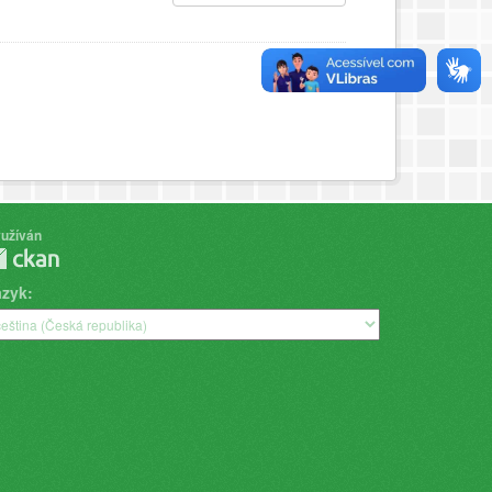
užíván
azyk