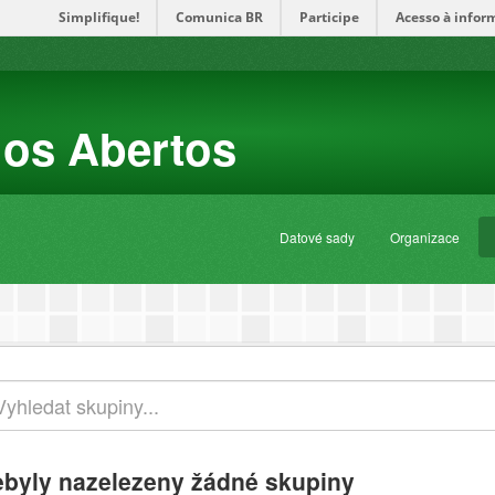
Simplifique!
Comunica BR
Participe
Acesso à infor
dos Abertos
Datové sady
Organizace
byly nazelezeny žádné skupiny