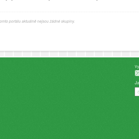
omto portálu aktuálně nejsou žádné skupiny.
Vy
J