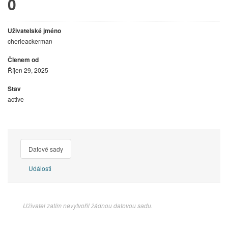
0
Uživatelské jméno
cherieackerman
Členem od
Říjen 29, 2025
Stav
active
Datové sady
Události
Uživatel zatím nevytvořil žádnou datovou sadu.