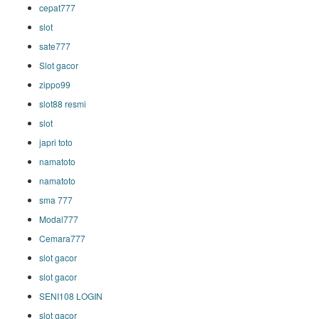
cepat777
slot
sate777
Slot gacor
zippo99
slot88 resmi
slot
japri toto
namatoto
namatoto
sma 777
Modal777
Cemara777
slot gacor
slot gacor
SENI108 LOGIN
slot gacor