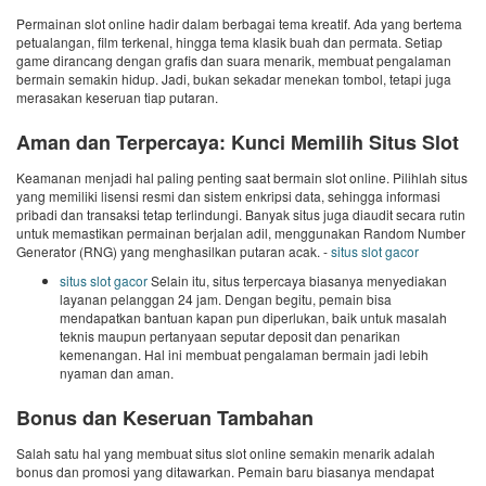
Permainan slot online hadir dalam berbagai tema kreatif. Ada yang bertema
petualangan, film terkenal, hingga tema klasik buah dan permata. Setiap
game dirancang dengan grafis dan suara menarik, membuat pengalaman
bermain semakin hidup. Jadi, bukan sekadar menekan tombol, tetapi juga
merasakan keseruan tiap putaran.
Aman dan Terpercaya: Kunci Memilih Situs Slot
Keamanan menjadi hal paling penting saat bermain slot online. Pilihlah situs
yang memiliki lisensi resmi dan sistem enkripsi data, sehingga informasi
pribadi dan transaksi tetap terlindungi. Banyak situs juga diaudit secara rutin
untuk memastikan permainan berjalan adil, menggunakan Random Number
Generator (RNG) yang menghasilkan putaran acak. -
situs slot gacor
situs slot gacor
Selain itu, situs terpercaya biasanya menyediakan
layanan pelanggan 24 jam. Dengan begitu, pemain bisa
mendapatkan bantuan kapan pun diperlukan, baik untuk masalah
teknis maupun pertanyaan seputar deposit dan penarikan
kemenangan. Hal ini membuat pengalaman bermain jadi lebih
nyaman dan aman.
Bonus dan Keseruan Tambahan
Salah satu hal yang membuat situs slot online semakin menarik adalah
bonus dan promosi yang ditawarkan. Pemain baru biasanya mendapat