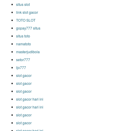
situs slot
link slot gacor
TOTO SLOT
gopay777 situs
situs toto
namatoto
masterjudibola
setor777
ljo777
slot gacor
slot gacor
slot gacor
slot gacor hari ini
slot gacor hari ini
slot gacor
slot gacor
slot gacor hari ini