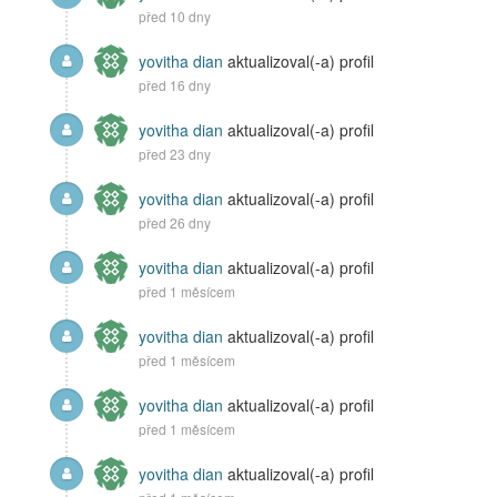
před 10 dny
yovitha dian
aktualizoval(-a) profil
před 16 dny
yovitha dian
aktualizoval(-a) profil
před 23 dny
yovitha dian
aktualizoval(-a) profil
před 26 dny
yovitha dian
aktualizoval(-a) profil
před 1 měsícem
yovitha dian
aktualizoval(-a) profil
před 1 měsícem
yovitha dian
aktualizoval(-a) profil
před 1 měsícem
yovitha dian
aktualizoval(-a) profil