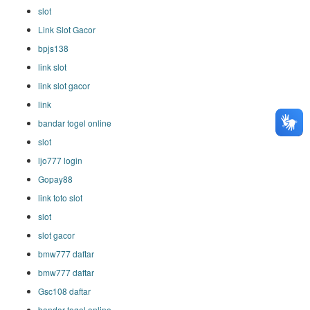
slot
Link Slot Gacor
bpjs138
link slot
link slot gacor
link
bandar togel online
slot
ljo777 login
Gopay88
link toto slot
slot
slot gacor
bmw777 daftar
bmw777 daftar
Gsc108 daftar
bandar togel online