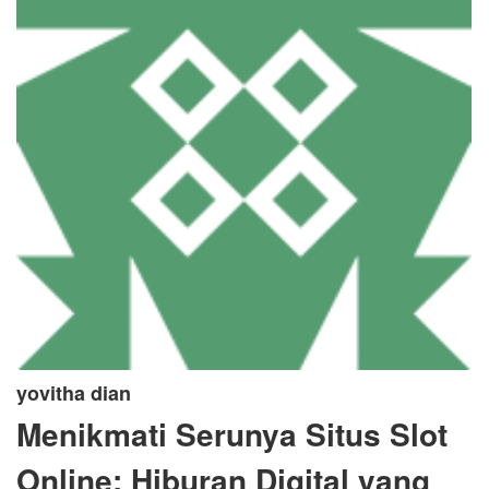
yovitha dian
Menikmati Serunya Situs Slot
Online: Hiburan Digital yang