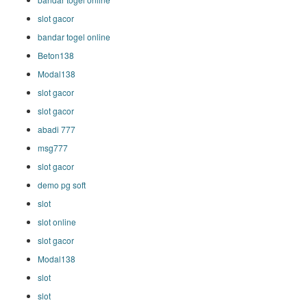
slot gacor
bandar togel online
Beton138
Modal138
slot gacor
slot gacor
abadi 777
msg777
slot gacor
demo pg soft
slot
slot online
slot gacor
Modal138
slot
slot