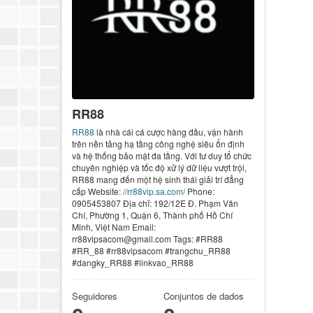
RR88
RR88
là nhà cái cá cược hàng đầu, vận hành
trên nền tảng hạ tầng công nghệ siêu ổn định
và hệ thống bảo mật đa tầng. Với tư duy tổ chức
chuyên nghiệp và tốc độ xử lý dữ liệu vượt trội,
RR88 mang đến một hệ sinh thái giải trí đẳng
cấp Website:
//rr88vip.sa.com/
Phone:
0905453807 Địa chỉ: 192/12E Đ. Phạm Văn
Chí, Phường 1, Quận 6, Thành phố Hồ Chí
Minh, Việt Nam Email:
rr88vipsacom@gmail.com Tags: #RR88
#RR_88 #rr88vipsacom #trangchu_RR88
#dangky_RR88 #linkvao_RR88
Seguidores
Conjuntos de dados