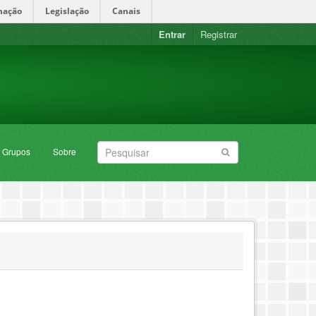
mação
Legislação
Canais
Entrar
Registrar
Grupos
Sobre