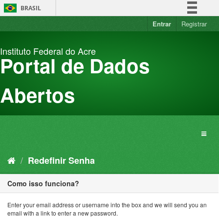
Pular
BRASIL
para
o
Entrar
Registrar
Simplifique!
conteúdo
Comunica BR
Instituto Federal do Acre
Participe
Portal de Dados
Acesso à informação
Legislação
Abertos
Canais
Redefinir Senha
Como isso funciona?
Enter your email address or username into the box and we will send you an
email with a link to enter a new password.