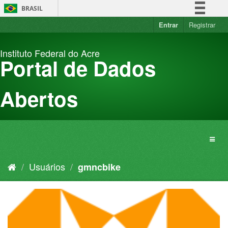
Pular
BRASIL
para
o
Entrar
Registrar
Simplifique!
conteúdo
Comunica BR
Instituto Federal do Acre
Participe
Portal de Dados
Acesso à informação
Legislação
Abertos
Canais
Usuários
gmncbike