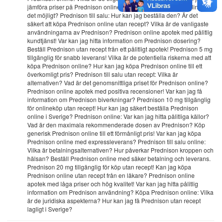
jämföra priser på Prednison online? Köpa billig Prednison online: Är
det möjligt? Prednison till salu: Hur kan jag beställa den? Är det
säkert att köpa Prednison online utan recept? Vilka är de vanligaste
användningarna av Prednison? Prednison online apotek med pålitlig
kundtjänst! Var kan jag hitta information om Prednison dosering?
Beställ Prednison utan recept från ett pålitligt apotek! Prednison 5 mg
tillgänglig för snabb leverans! Vilka är de potentiella riskerna med att
köpa Prednison online? Hur kan jag köpa Prednison online till ett
överkomligt pris? Prednison till salu utan recept: Vilka är
alternativen? Vad är det genomsnittliga priset för Prednison online?
Prednison online apotek med positiva recensioner! Var kan jag få
information om Prednison biverkningar? Prednison 10 mg tillgänglig
för onlineköp utan recept! Hur kan jag säkert beställa Prednison
online i Sverige? Prednison online: Var kan jag hitta pålitliga källor?
Vad är den maximala rekommenderade dosen av Prednison? Köp
generisk Prednison online till ett förmånligt pris! Var kan jag köpa
Prednison online med expressleverans? Prednison till salu online:
Vilka är betalningsalternativen? Hur påverkar Prednison kroppen och
hälsan? Beställ Prednison online med säker betalning och leverans.
Prednison 20 mg tillgänglig för köp utan recept! Kan jag köpa
Prednison online utan recept från en läkare? Prednison online
apotek med låga priser och hög kvalitet! Var kan jag hitta pålitlig
information om Prednison användning? Köpa Prednison online: Vilka
är de juridiska aspekterna? Hur kan jag få Prednison utan recept
lagligt i Sverige?