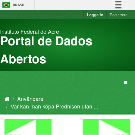
Hoppa
BRASIL
fram
till
Logga in
Registrera
Simplifique!
innehållet
Comunica BR
Instituto Federal do Acre
Participe
Portal de Dados
Acesso à informação
Legislação
Abertos
Canais
Användare
Var kan man köpa Prednison utan ...