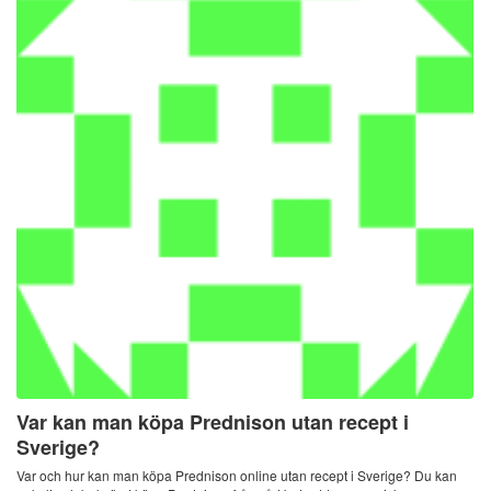
Var kan man köpa Prednison utan recept i
Sverige?
Var och hur kan man köpa Prednison online utan recept i Sverige? Du kan