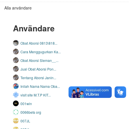
Alla användare
Användare
Obat Aborsi 0813\818...
Cara Menggugurkan Ka...
Obat Aborsi Sleman__...
Jual Obat Aborsi Pon...
Tentang Aborsi Janin...
Inilah Nama Nama Oba...
visit site M.T.P KIT...
001win
0066bets org
007JL