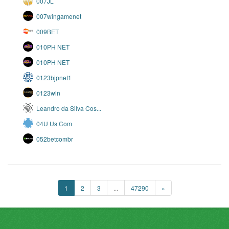
007JL
007wingamenet
009BET
010PH NET
010PH NET
0123bjpnet1
0123win
Leandro da Silva Cos...
04U Us Com
052betcombr
1
2
3
...
47290
»