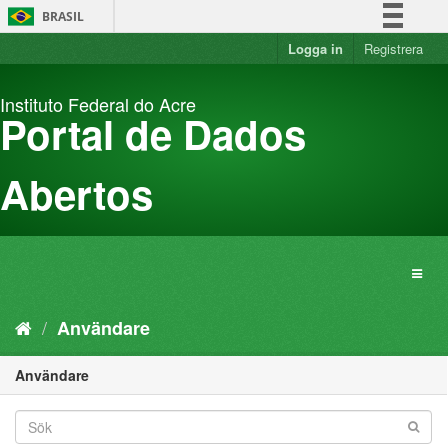
Hoppa
BRASIL
fram
till
Logga in
Registrera
Simplifique!
innehållet
Comunica BR
Instituto Federal do Acre
Participe
Portal de Dados
Acesso à informação
Legislação
Abertos
Canais
Användare
Användare