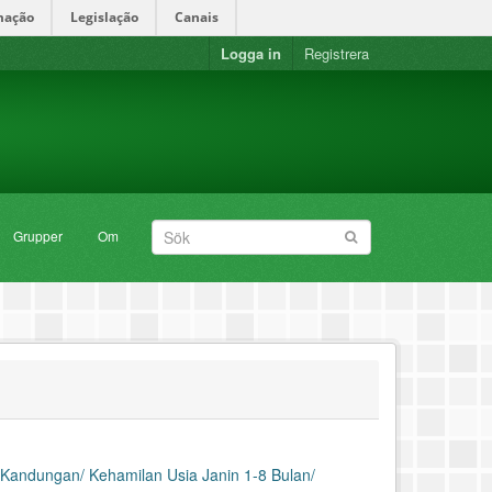
mação
Legislação
Canais
Logga in
Registrera
Grupper
Om
Kandungan/ Kehamilan Usia Janin 1-8 Bulan/