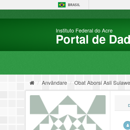
Hoppa
BRASIL
fram
till
innehållet
Instituto Federal do Acre
Portal de Da
Användare
Obat Aborsi Asli Sulawes
D