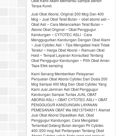
Obat Kami Akam Memandu Sampai Bersih
Tanpa Kuret.
Jual Obat Aborsi, Original 200 Mcg Dan 400
Mcg ~ Jual Obat Telat Bulan ~ obat aborsi asli ~
Obat Asli ~ Cara Melancarkan Telat Bulan ~
Aborsi Obat Original ~ Obat Penggugur
Kandungan ~ CYTOTEC ASLI - Cara
Menggugurkan Kandungan Dengan Obat Alami
~ Jual Cytotec Asli ~ Tips Mengatasi Haid Tidak
Teratur ~ Harga Obat Aborsi ~ Ramuan Obat
Haid ~ Tempat Layanan Konsultasi Tentang
Obat Penggugur Kandungan ~ Pilih Obat Aman
Tapa Efek samping
Kami Senang Memberikan Pelayanan
Penjualan Obat Aborsi Cytotec Dari Dosis 200
Mcg Sampai 400 Mcg Dan Obat Cytotec Yang
Kami Jual Jaminan Asli Obat Penggugur
Kandungan Sampai Tuntas JUAL OBAT
ABORSI ASLI ~ OBAT CYTOTEC ASLI ~ OBAT
PENGGUGUR KANDUNGAN LAYANAN
PEMESANAN OBAT Wa 082137549211 Alamat
Jual Obat Aborsi Dipastikan Asli, Obat
Penggugur Kandungan, Cara Mengatasi
Terlambat Datang Bulan dengan Pil Cytotec
400 /200 mcg Asli Pertanyaan Tentang Obat
Aborsi Cytotec untuk Anda yang cari penjual