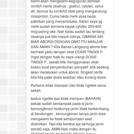
hamil akan mengalami keguguran,semisal
contoh nama obatnya : gastrul, cytotec, cyrux
dll, Semua itu contoh2 obat yang mengandung
misoprotol, Cuma beda merk alias beda
pabrikan yang memproduksi, Saran saya yg
merk sudah ternama kayak cytotec 200/400
mcg paling oke. Nah kalau sudah tau tentang
obatnya yuk kita masuk intinya, GIMANA SIH
BIAR ABORSI DENGAN OBAT ITU MANJUR
DAN AMAN ? Kita Bahas Langsung aborsi biar
berhasil yaitu dengan obat DOSIS TINGGI !!!
ingat dengan baik itu saya ulangi DOSIS
TINGGI !!! , sebab kita menggunakan obat
bukan buat penyembuhan penyakit ,kita sedang
akan melakukan untuk aborsi. Singkat cerita
bila kita pake dosis asal2an atau kurang dosis.
Pertama tidak mempan dan tidak ngefek sama
sekali,
kedua ngefek tapi tidak mempan (BAHAYA)
sebab sudah berdampak pada si janin ,
kemungkinan resikonya janin tidak berkembang
di kandungan , kemungkinan lainya janin bisa
mengalami ke tidak sempurnaan saat
dilahirkan. Tapi kita berdoa aja semoga janin
sehat2 saja .AMIN.Nah maka dengan itu
SYARAT MUTLAK DOSIS TINGGI !!! biar