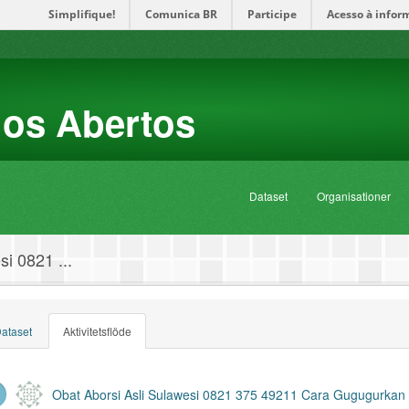
Simplifique!
Comunica BR
Participe
Acesso à infor
dos Abertos
Dataset
Organisationer
i 0821 ...
ataset
Aktivitetsflöde
Obat Aborsi Asli Sulawesi 0821 375 49211 Cara Gugugurkan 