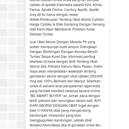
cytotec di apotek Indonesia seperti K24, Kimia
Farma, Apotik Online, Century Apotik, Apotik
roxy dll itu harus dengan resep
dokter,Pertanyaan Tentang Obat Aborsi Cytotec,
Harga Cytotec & Efek Samping Dengan Senang
Hati Kami Akan Membantu Problem Anda
Sampai Tuntas
Jual Obat Aborsi Dengan Metode Pil yang
sudah mempunyai bukti ampuh Dilengkapi
Dengan Bimbingan Dengan Konsep Bersih
Tuntas Tanpa Kuret Dan Informasi penting
silahkan di baca dengan teliti Tentang Obat
Aborsi Asli, Pahami Dahulu Baru Pesan, Disini
Saya akan menjelaskan wawasan tentang
gambaran aborsi dengan obat cytotec 200/400
mcg asli 100% Berhasil dan Manjur. Silahkan
untuk di pahami buat pengalaman agan/sista
yang hendak membeli obatnya secara online.
“BE SMART BUYER” so, simak ,baca dengan
teiliti ,pahami dan renungkan dalam hati. INTI
DARI ABORSI DENGAN OBAT Ingat dengan
baik !!! HANYA obat yang mengandung
kandungan misoprotol yang bisa
menggugurkan kandungan, sebab obat
tersebut berindikasi jika di gunakan untuk ibu