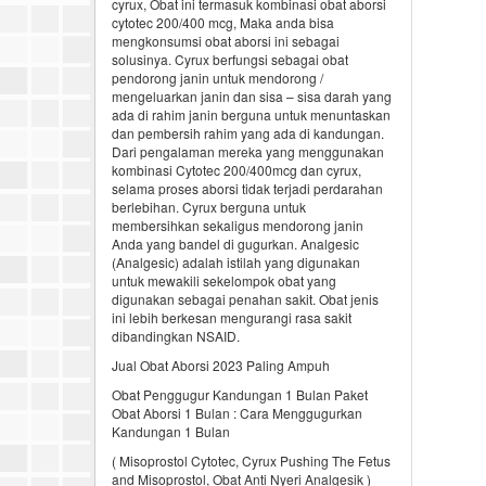
cyrux, Obat ini termasuk kombinasi obat aborsi
cytotec 200/400 mcg, Maka anda bisa
mengkonsumsi obat aborsi ini sebagai
solusinya. Cyrux berfungsi sebagai obat
pendorong janin untuk mendorong /
mengeluarkan janin dan sisa – sisa darah yang
ada di rahim janin berguna untuk menuntaskan
dan pembersih rahim yang ada di kandungan.
Dari pengalaman mereka yang menggunakan
kombinasi Cytotec 200/400mcg dan cyrux,
selama proses aborsi tidak terjadi perdarahan
berlebihan. Cyrux berguna untuk
membersihkan sekaligus mendorong janin
Anda yang bandel di gugurkan. Analgesic
(Analgesic) adalah istilah yang digunakan
untuk mewakili sekelompok obat yang
digunakan sebagai penahan sakit. Obat jenis
ini lebih berkesan mengurangi rasa sakit
dibandingkan NSAID.
Jual Obat Aborsi 2023 Paling Ampuh
Obat Penggugur Kandungan 1 Bulan Paket
Obat Aborsi 1 Bulan : Cara Menggugurkan
Kandungan 1 Bulan
( Misoprostol Cytotec, Cyrux Pushing The Fetus
and Misoprostol, Obat Anti Nyeri Analgesik )