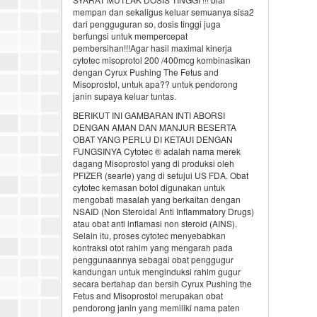
mempan dan sekaligus keluar semuanya sisa2
dari pengguguran so, dosis tinggi juga
berfungsi untuk mempercepat
pembersihan!!!Agar hasil maximal kinerja
cytotec misoprotol 200 /400mcg kombinasikan
dengan Cyrux Pushing The Fetus and
Misoprostol, untuk apa?? untuk pendorong
janin supaya keluar tuntas.
BERIKUT INI GAMBARAN INTI ABORSI
DENGAN AMAN DAN MANJUR BESERTA
OBAT YANG PERLU DI KETAUI DENGAN
FUNGSINYA Cytotec ® adalah nama merek
dagang Misoprostol yang di produksi oleh
PFIZER (searle) yang di setujui US FDA. Obat
cytotec kemasan botol digunakan untuk
mengobati masalah yang berkaitan dengan
NSAID (Non Steroidal Anti Inflammatory Drugs)
atau obat anti inflamasi non steroid (AINS).
Selain itu, proses cytotec menyebabkan
kontraksi otot rahim yang mengarah pada
penggunaannya sebagai obat penggugur
kandungan untuk menginduksi rahim gugur
secara bertahap dan bersih Cyrux Pushing the
Fetus and Misoprostol merupakan obat
pendorong janin yang memiliki nama paten