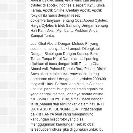
cytotec di apotek Indonesia seperti K24, Kimia
Farma, Apotik Online, Century Apotik, Apotik
roxy dll itu harus dengan resep
dokter,Pertanyaan Tentang Obat Aborsi Cytotec,
Harga Cytotec & Efek Samping Dengan Senang
Hati Kami Akan Membantu Problem Anda
Sampai Tuntas
Jual Obat Aborsi Dengan Metode Pil yang
sudah mempunyai bukti ampuh Dilengkapi
Dengan Bimbingan Dengan Konsep Bersih
Tuntas Tanpa Kuret Dan Informasi penting
silahkan di baca dengan teliti Tentang Obat
Aborsi Asli, Pahami Dahulu Baru Pesan, Disini
Saya akan menjelaskan wawasan tentang
gambaran aborsi dengan obat cytotec 200/400
mcg asli 100% Berhasil dan Manjur. Silahkan
untuk di pahami buat pengalaman agan/sista
yang hendak membeli obatnya secara online.
“BE SMART BUYER” so, simak ,baca dengan
teiliti ,pahami dan renungkan dalam hati. INTI
DARI ABORSI DENGAN OBAT Ingat dengan
baik !!! HANYA obat yang mengandung
kandungan misoprotol yang bisa
menggugurkan kandungan, sebab obat
tersebut berindikasi jika di gunakan untuk ibu