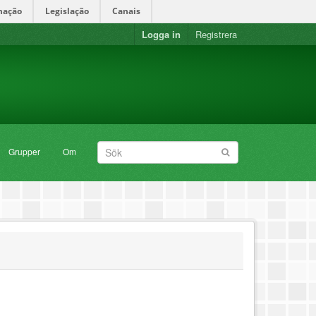
mação
Legislação
Canais
Logga in
Registrera
Grupper
Om