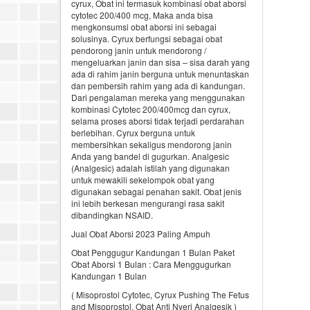
cyrux, Obat ini termasuk kombinasi obat aborsi
cytotec 200/400 mcg, Maka anda bisa
mengkonsumsi obat aborsi ini sebagai
solusinya. Cyrux berfungsi sebagai obat
pendorong janin untuk mendorong /
mengeluarkan janin dan sisa – sisa darah yang
ada di rahim janin berguna untuk menuntaskan
dan pembersih rahim yang ada di kandungan.
Dari pengalaman mereka yang menggunakan
kombinasi Cytotec 200/400mcg dan cyrux,
selama proses aborsi tidak terjadi perdarahan
berlebihan. Cyrux berguna untuk
membersihkan sekaligus mendorong janin
Anda yang bandel di gugurkan. Analgesic
(Analgesic) adalah istilah yang digunakan
untuk mewakili sekelompok obat yang
digunakan sebagai penahan sakit. Obat jenis
ini lebih berkesan mengurangi rasa sakit
dibandingkan NSAID.
Jual Obat Aborsi 2023 Paling Ampuh
Obat Penggugur Kandungan 1 Bulan Paket
Obat Aborsi 1 Bulan : Cara Menggugurkan
Kandungan 1 Bulan
( Misoprostol Cytotec, Cyrux Pushing The Fetus
and Misoprostol, Obat Anti Nyeri Analgesik )