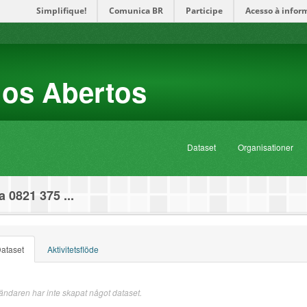
Simplifique!
Comunica BR
Participe
Acesso à infor
dos Abertos
Dataset
Organisationer
 0821 375 ...
ataset
Aktivitetsflöde
ndaren har inte skapat något dataset.