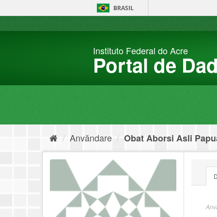
Hoppa
BRASIL
fram
till
innehållet
Instituto Federal do Acre
Portal de Da
Användare
Obat Aborsi Asli Papua
D
Anvä