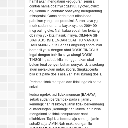
hamil akan mengalami keguguran,semisal
contoh nama obatnya : gastrul, cytotec, cyrux
dll, Semua itu contoh2 obat yang mengandung
misoprotol, Cuma beda merk alias beda
pabrikan yang memproduksi, Saran saya yg
merk sudah ternama kayak cytotec 200/400
mcg paling oke. Nah kalau sudah tau tentang
obatnya yuk kita masuk intinya, GIMANA SIH
BIAR ABORSI DENGAN OBAT ITU MANJUR
DAN AMAN ? Kita Bahas Langsung aborsi biar
berhasil yaitu dengan obat DOSIS TINGGI !!!
ingat dengan baik itu saya ulangi DOSIS
TINGGI !!! , sebab kita menggunakan obat
bukan buat penyembuhan penyakit ,kita sedang
akan melakukan untuk aborsi. Singkat cerita
bila kita pake dosis asal2an atau kurang dosis.
Pertama tidak mempan dan tidak ngefek sama
sekali,
kedua ngefek tapi tidak mempan (BAHAYA)
sebab sudah berdampak pada si janin ,
kemungkinan resikonya janin tidak berkembang
di kandungan , kemungkinan lainya janin bisa
mengalami ke tidak sempurnaan saat
dilahirkan. Tapi kita berdoa aja semoga janin
sehat2 saja .AMIN.Nah maka dengan itu