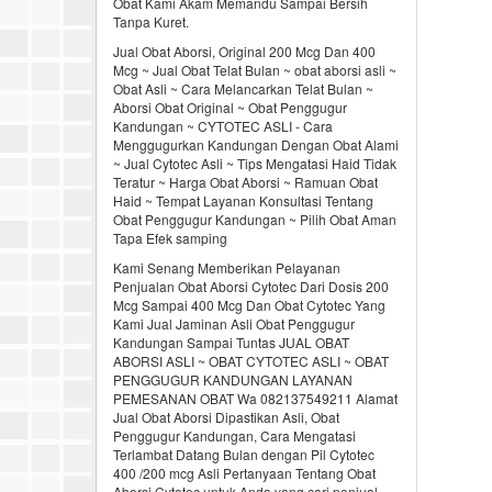
Obat Kami Akam Memandu Sampai Bersih
Tanpa Kuret.
Jual Obat Aborsi, Original 200 Mcg Dan 400
Mcg ~ Jual Obat Telat Bulan ~ obat aborsi asli ~
Obat Asli ~ Cara Melancarkan Telat Bulan ~
Aborsi Obat Original ~ Obat Penggugur
Kandungan ~ CYTOTEC ASLI - Cara
Menggugurkan Kandungan Dengan Obat Alami
~ Jual Cytotec Asli ~ Tips Mengatasi Haid Tidak
Teratur ~ Harga Obat Aborsi ~ Ramuan Obat
Haid ~ Tempat Layanan Konsultasi Tentang
Obat Penggugur Kandungan ~ Pilih Obat Aman
Tapa Efek samping
Kami Senang Memberikan Pelayanan
Penjualan Obat Aborsi Cytotec Dari Dosis 200
Mcg Sampai 400 Mcg Dan Obat Cytotec Yang
Kami Jual Jaminan Asli Obat Penggugur
Kandungan Sampai Tuntas JUAL OBAT
ABORSI ASLI ~ OBAT CYTOTEC ASLI ~ OBAT
PENGGUGUR KANDUNGAN LAYANAN
PEMESANAN OBAT Wa 082137549211 Alamat
Jual Obat Aborsi Dipastikan Asli, Obat
Penggugur Kandungan, Cara Mengatasi
Terlambat Datang Bulan dengan Pil Cytotec
400 /200 mcg Asli Pertanyaan Tentang Obat
Aborsi Cytotec untuk Anda yang cari penjual