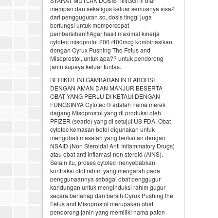
SYARAT MUTLAK DOSIS TINGGI !!! biar
mempan dan sekaligus keluar semuanya sisa2
dari pengguguran so, dosis tinggi juga
berfungsi untuk mempercepat
pembersihan!!!Agar hasil maximal kinerja
cytotec misoprotol 200 /400mcg kombinasikan
dengan Cyrux Pushing The Fetus and
Misoprostol, untuk apa?? untuk pendorong
janin supaya keluar tuntas.
BERIKUT INI GAMBARAN INTI ABORSI
DENGAN AMAN DAN MANJUR BESERTA
OBAT YANG PERLU DI KETAUI DENGAN
FUNGSINYA Cytotec ® adalah nama merek
dagang Misoprostol yang di produksi oleh
PFIZER (searle) yang di setujui US FDA. Obat
cytotec kemasan botol digunakan untuk
mengobati masalah yang berkaitan dengan
NSAID (Non Steroidal Anti Inflammatory Drugs)
atau obat anti inflamasi non steroid (AINS).
Selain itu, proses cytotec menyebabkan
kontraksi otot rahim yang mengarah pada
penggunaannya sebagai obat penggugur
kandungan untuk menginduksi rahim gugur
secara bertahap dan bersih Cyrux Pushing the
Fetus and Misoprostol merupakan obat
pendorong janin yang memiliki nama paten