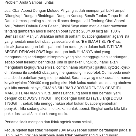
Problem Anda Sampai Tuntas
Jual Obat Aborsi Dengan Metode Pil yang sudah mempunyai bukti ampuh
Dilengkapi Dengan Bimbingan Dengan Konsep Bersih Tuntas Tanpa Kuret
Dan Informasi penting silahkan di baca dengan teliti Tentang Obat Aborsi
Asli, Pahami Dahulu Baru Pesan, Disini Saya akan menjelaskan wawasan
tentang gambaran aborsi dengan obat cytotec 200/400 mcg asli 100%
Berhasil dan Manjur. Silahkan untuk di pahami buat pengalaman agan/sista
yang hendak membeli obatnya secara online. “BE SMART BUYER” so,
simak ,baca dengan teiliti ,pahami dan renungkan dalam hati. INTI DARI
ABORSI DENGAN OBAT Ingat dengan baik !!! HANYA obat yang
mengandung kandungan misoprotol yang bisa menggugurkan kandungan,
sebab obat tersebut berindikasi jika di gunakan untuk ibu hamil akan
mengalami keguguran,semisal contoh nama obatnya : gastrul, cytotec, cyrux
dll, Semua itu contoh2 obat yang mengandung misoprotol, Cuma beda merk
alias beda pabrikan yang memproduksi, Saran saya yg merk sudah ternama
kayak cytotec 200/400 mcg paling oke. Nah kalau sudah tau tentang obatnya
yuk kita masuk intinya, GIMANA SIH BIAR ABORSI DENGAN OBAT ITU
MANJUR DAN AMAN ? Kita Bahas Langsung aborsi biar berhasil yaitu
dengan obat DOSIS TINGGI !!! ingat dengan baik itu saya ulangi DOSIS
TINGGI !!! , sebab kita menggunakan obat bukan buat penyembuhan
penyakit ,kita sedang akan melakukan untuk aborsi. Singkat cerita bila kita
pake dosis asal2an atau kurang dosis.
Pertama tidak mempan dan tidak ngefek sama sekali,
kedua ngefek tapi tidak mempan (BAHAYA) sebab sudah berdampak pada si
janin , kemungkinan resikonya janin tidak berkembang di kandungan ,