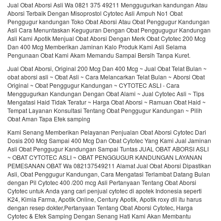
Jual Obat Aborsi Asli Wa 0821 375 49211 Menggugurkan kandungan Atau
Aborsi Terbaik Dengan Misoprostol Cytotec Asli Ampuh No1 Obat
Penggugur kandungan Toko Obat Aborsi Atau Obat Penggugur Kandungan
Asli Cara Menuntaskan Keguguran Dengan Obat Penggugugur Kandungan
Asli Kami Apotik Menjual Obat Aborsi Dengan Merk Obat Cytotec 200 Mcg
Dan 400 Mcg Memberikan Jaminan Kalo Produk Kami Asli Selama
Pengunaan Obat Kami Akam Memandu Sampai Bersih Tanpa Kuret.
Jual Obat Aborsi, Original 200 Mcg Dan 400 Mcg ~ Jual Obat Telat Bulan ~
obat aborsi asli ~ Obat Asli ~ Cara Melancarkan Telat Bulan ~ Aborsi Obat
Original ~ Obat Penggugur Kandungan ~ CYTOTEC ASLI - Cara
Menggugurkan Kandungan Dengan Obat Alami ~ Jual Cytotec Asli ~ Tips
Mengatasi Haid Tidak Teratur ~ Harga Obat Aborsi ~ Ramuan Obat Haid ~
Tempat Layanan Konsultasi Tentang Obat Penggugur Kandungan ~ Pilih
Obat Aman Tapa Efek samping
Kami Senang Memberikan Pelayanan Penjualan Obat Aborsi Cytotec Dari
Dosis 200 Mcg Sampai 400 Mcg Dan Obat Cytotec Yang Kami Jual Jaminan
Asli Obat Penggugur Kandungan Sampai Tuntas JUAL OBAT ABORSI ASLI
~ OBAT CYTOTEC ASLI ~ OBAT PENGGUGUR KANDUNGAN LAYANAN
PEMESANAN OBAT Wa 082137549211 Alamat Jual Obat Aborsi Dipastikan
Asli, Obat Penggugur Kandungan, Cara Mengatasi Terlambat Datang Bulan
dengan Pil Cytotec 400 /200 mcg Asli Pertanyaan Tentang Obat Aborsi
Cytotec untuk Anda yang cari penjual cytotec di apotek Indonesia seperti
K24, Kimia Farma, Apotik Online, Century Apotik, Apotik roxy dll itu harus
dengan resep dokter,Pertanyaan Tentang Obat Aborsi Cytotec, Harga
Cytotec & Efek Samping Dengan Senang Hati Kami Akan Membantu