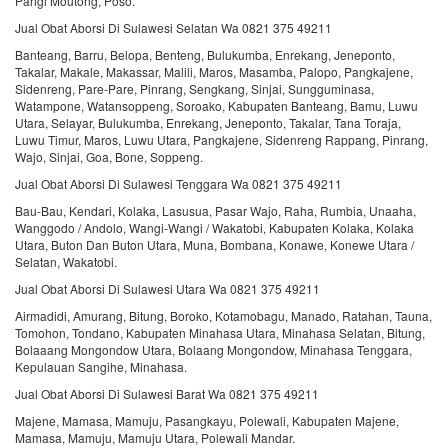
Parigi Moutong, Poso.
Jual Obat Aborsi Di Sulawesi Selatan Wa 0821 375 49211
Banteang, Barru, Belopa, Benteng, Bulukumba, Enrekang, Jeneponto,
Takalar, Makale, Makassar, Malili, Maros, Masamba, Palopo, Pangkajene,
Sidenreng, Pare-Pare, Pinrang, Sengkang, Sinjai, Sungguminasa,
Watampone, Watansoppeng, Soroako, Kabupaten Banteang, Bamu, Luwu
Utara, Selayar, Bulukumba, Enrekang, Jeneponto, Takalar, Tana Toraja,
Luwu Timur, Maros, Luwu Utara, Pangkajene, Sidenreng Rappang, Pinrang,
Wajo, Sinjai, Goa, Bone, Soppeng.
Jual Obat Aborsi Di Sulawesi Tenggara Wa 0821 375 49211
Bau-Bau, Kendari, Kolaka, Lasusua, Pasar Wajo, Raha, Rumbia, Unaaha,
Wanggodo / Andolo, Wangi-Wangi / Wakatobi, Kabupaten Kolaka, Kolaka
Utara, Buton Dan Buton Utara, Muna, Bombana, Konawe, Konewe Utara /
Selatan, Wakatobi.
Jual Obat Aborsi Di Sulawesi Utara Wa 0821 375 49211
Airmadidi, Amurang, Bitung, Boroko, Kotamobagu, Manado, Ratahan, Tauna,
Tomohon, Tondano, Kabupaten Minahasa Utara, Minahasa Selatan, Bitung,
Bolaaang Mongondow Utara, Bolaang Mongondow, Minahasa Tenggara,
Kepulauan Sangihe, Minahasa.
Jual Obat Aborsi Di Sulawesi Barat Wa 0821 375 49211
Majene, Mamasa, Mamuju, Pasangkayu, Polewali, Kabupaten Majene,
Mamasa, Mamuju, Mamuju Utara, Polewali Mandar.