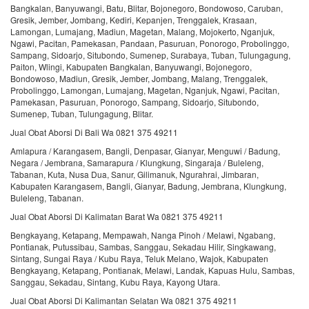
Bangkalan, Banyuwangi, Batu, Blitar, Bojonegoro, Bondowoso, Caruban,
Gresik, Jember, Jombang, Kediri, Kepanjen, Trenggalek, Krasaan,
Lamongan, Lumajang, Madiun, Magetan, Malang, Mojokerto, Nganjuk,
Ngawi, Pacitan, Pamekasan, Pandaan, Pasuruan, Ponorogo, Probolinggo,
Sampang, Sidoarjo, Situbondo, Sumenep, Surabaya, Tuban, Tulungagung,
Paiton, Wlingi, Kabupaten Bangkalan, Banyuwangi, Bojonegoro,
Bondowoso, Madiun, Gresik, Jember, Jombang, Malang, Trenggalek,
Probolinggo, Lamongan, Lumajang, Magetan, Nganjuk, Ngawi, Pacitan,
Pamekasan, Pasuruan, Ponorogo, Sampang, Sidoarjo, Situbondo,
Sumenep, Tuban, Tulungagung, Blitar.
Jual Obat Aborsi Di Bali Wa 0821 375 49211
Amlapura / Karangasem, Bangli, Denpasar, Gianyar, Menguwi / Badung,
Negara / Jembrana, Samarapura / Klungkung, Singaraja / Buleleng,
Tabanan, Kuta, Nusa Dua, Sanur, Gilimanuk, Ngurahrai, Jimbaran,
Kabupaten Karangasem, Bangli, Gianyar, Badung, Jembrana, Klungkung,
Buleleng, Tabanan.
Jual Obat Aborsi Di Kalimatan Barat Wa 0821 375 49211
Bengkayang, Ketapang, Mempawah, Nanga Pinoh / Melawi, Ngabang,
Pontianak, Putussibau, Sambas, Sanggau, Sekadau Hilir, Singkawang,
Sintang, Sungai Raya / Kubu Raya, Teluk Melano, Wajok, Kabupaten
Bengkayang, Ketapang, Pontianak, Melawi, Landak, Kapuas Hulu, Sambas,
Sanggau, Sekadau, Sintang, Kubu Raya, Kayong Utara.
Jual Obat Aborsi Di Kalimantan Selatan Wa 0821 375 49211