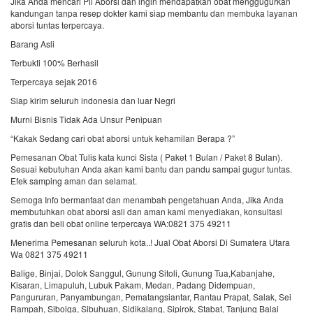
Jika Anda mencari Pil Aborsi dan ingin mendapatkan obat menggugurkan
kandungan tanpa resep dokter kami siap membantu dan membuka layanan
aborsi tuntas terpercaya.
Barang Asli
Terbukti 100% Berhasil
Terpercaya sejak 2016
Siap kirim seluruh indonesia dan luar Negri
Murni Bisnis Tidak Ada Unsur Penipuan
“Kakak Sedang cari obat aborsi untuk kehamilan Berapa ?”
Pemesanan Obat Tulis kata kunci Sista ( Paket 1 Bulan / Paket 8 Bulan).
Sesuai kebutuhan Anda akan kami bantu dan pandu sampai gugur tuntas.
Efek samping aman dan selamat.
Semoga Info bermanfaat dan menambah pengetahuan Anda, Jika Anda
membutuhkan obat aborsi asli dan aman kami menyediakan, konsultasi
gratis dan beli obat online terpercaya WA:0821 375 49211
Menerima Pemesanan seluruh kota..! Jual Obat Aborsi Di Sumatera Utara
Wa 0821 375 49211
Balige, Binjai, Dolok Sanggul, Gunung Sitoli, Gunung Tua,Kabanjahe,
Kisaran, Limapuluh, Lubuk Pakam, Medan, Padang Didempuan,
Pangururan, Panyambungan, Pematangsiantar, Rantau Prapat, Salak, Sei
Rampah, Sibolga, Sibuhuan, Sidikalang, Sipirok, Stabat, Tanjung Balai