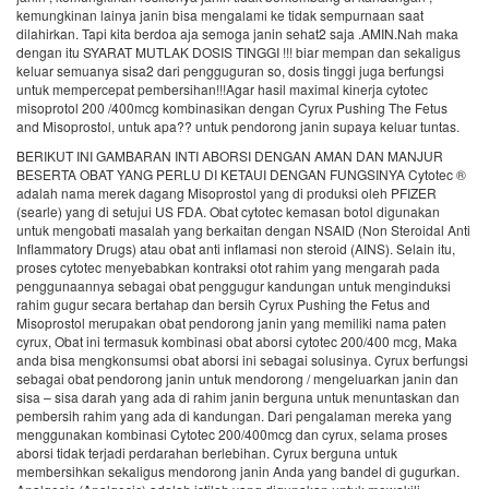
kemungkinan lainya janin bisa mengalami ke tidak sempurnaan saat
dilahirkan. Tapi kita berdoa aja semoga janin sehat2 saja .AMIN.Nah maka
dengan itu SYARAT MUTLAK DOSIS TINGGI !!! biar mempan dan sekaligus
keluar semuanya sisa2 dari pengguguran so, dosis tinggi juga berfungsi
untuk mempercepat pembersihan!!!Agar hasil maximal kinerja cytotec
misoprotol 200 /400mcg kombinasikan dengan Cyrux Pushing The Fetus
and Misoprostol, untuk apa?? untuk pendorong janin supaya keluar tuntas.
BERIKUT INI GAMBARAN INTI ABORSI DENGAN AMAN DAN MANJUR
BESERTA OBAT YANG PERLU DI KETAUI DENGAN FUNGSINYA Cytotec ®
adalah nama merek dagang Misoprostol yang di produksi oleh PFIZER
(searle) yang di setujui US FDA. Obat cytotec kemasan botol digunakan
untuk mengobati masalah yang berkaitan dengan NSAID (Non Steroidal Anti
Inflammatory Drugs) atau obat anti inflamasi non steroid (AINS). Selain itu,
proses cytotec menyebabkan kontraksi otot rahim yang mengarah pada
penggunaannya sebagai obat penggugur kandungan untuk menginduksi
rahim gugur secara bertahap dan bersih Cyrux Pushing the Fetus and
Misoprostol merupakan obat pendorong janin yang memiliki nama paten
cyrux, Obat ini termasuk kombinasi obat aborsi cytotec 200/400 mcg, Maka
anda bisa mengkonsumsi obat aborsi ini sebagai solusinya. Cyrux berfungsi
sebagai obat pendorong janin untuk mendorong / mengeluarkan janin dan
sisa – sisa darah yang ada di rahim janin berguna untuk menuntaskan dan
pembersih rahim yang ada di kandungan. Dari pengalaman mereka yang
menggunakan kombinasi Cytotec 200/400mcg dan cyrux, selama proses
aborsi tidak terjadi perdarahan berlebihan. Cyrux berguna untuk
membersihkan sekaligus mendorong janin Anda yang bandel di gugurkan.