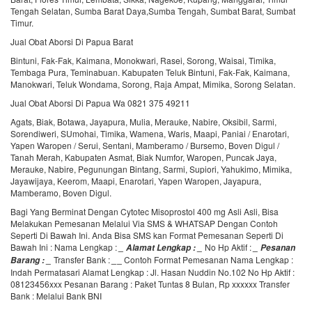
Tengah Selatan, Sumba Barat Daya,Sumba Tengah, Sumbat Barat, Sumbat
Timur.
Jual Obat Aborsi Di Papua Barat
Bintuni, Fak-Fak, Kaimana, Monokwari, Rasei, Sorong, Waisai, Timika,
Tembaga Pura, Teminabuan. Kabupaten Teluk Bintuni, Fak-Fak, Kaimana,
Manokwari, Teluk Wondama, Sorong, Raja Ampat, Mimika, Sorong Selatan.
Jual Obat Aborsi Di Papua Wa 0821 375 49211
Agats, Biak, Botawa, Jayapura, Mulia, Merauke, Nabire, Oksibil, Sarmi,
Sorendiweri, SUmohai, Timika, Wamena, Waris, Maapi, Paniai / Enarotari,
Yapen Waropen / Serui, Sentani, Mamberamo / Bursemo, Boven Digul /
Tanah Merah, Kabupaten Asmat, Biak Numfor, Waropen, Puncak Jaya,
Merauke, Nabire, Pegunungan Bintang, Sarmi, Supiori, Yahukimo, Mimika,
Jayawijaya, Keerom, Maapi, Enarotari, Yapen Waropen, Jayapura,
Mamberamo, Boven Digul.
Bagi Yang Berminat Dengan Cytotec Misoprostol 400 mg Asli Asli, Bisa
Melakukan Pemesanan Melalui Via SMS & WHATSAP Dengan Contoh
Seperti Di Bawah Ini. Anda Bisa SMS kan Format Pemesanan Seperti Di
Bawah Ini : Nama Lengkap :
No Hp Aktif :
_
Alamat Lengkap :
_
_
Pesanan
Transfer Bank :
_
Contoh Format Pemesanan Nama Lengkap :
Barang :
_
_
Indah Permatasari Alamat Lengkap : Jl. Hasan Nuddin No.102 No Hp Aktif :
08123456xxx Pesanan Barang : Paket Tuntas 8 Bulan, Rp xxxxxx Transfer
Bank : Melalui Bank BNI