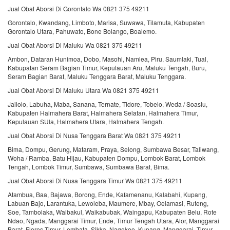
Jual Obat Aborsi Di Gorontalo Wa 0821 375 49211
Gorontalo, Kwandang, Limboto, Marisa, Suwawa, Tilamuta, Kabupaten
Gorontalo Utara, Pahuwato, Bone Bolango, Boalemo.
Jual Obat Aborsi Di Maluku Wa 0821 375 49211
Ambon, Dataran Hunimoa, Dobo, Masohi, Namlea, Piru, Saumlaki, Tual,
Kabupatan Seram Bagian Timur, Kepulauan Aru, Maluku Tengah, Buru,
Seram Bagian Barat, Maluku Tenggara Barat, Maluku Tenggara.
Jual Obat Aborsi Di Maluku Utara Wa 0821 375 49211
Jailolo, Labuha, Maba, Sanana, Ternate, Tidore, Tobelo, Weda / Soasiu,
Kabupaten Halmahera Barat, Halmahera Selatan, Halmahera Timur,
Kepulauan SUla, Halmahera Utara, Halmahera Tengah.
Jual Obat Aborsi Di Nusa Tenggara Barat Wa 0821 375 49211
Bima, Dompu, Gerung, Mataram, Praya, Selong, Sumbawa Besar, Taliwang,
Woha / Ramba, Batu Hijau, Kabupaten Dompu, Lombok Barat, Lombok
Tengah, Lombok Timur, Sumbawa, Sumbawa Barat, Bima.
Jual Obat Aborsi Di Nusa Tenggara Timur Wa 0821 375 49211
Atambua, Baa, Bajawa, Borong, Ende, Kafamenanu, Kalabahi, Kupang,
Labuan Bajo, Larantuka, Lewoleba, Maumere, Mbay, Oelamasi, Ruteng,
Soe, Tambolaka, Waibakul, Waikabubak, Waingapu, Kabupaten Belu, Rote
Ndao, Ngada, Manggarai Timur, Ende, Timur Tengah Utara, Alor, Manggarai
Barat, Flores Timur, Lembata, Sikka, Nagekoe, Kupang, Manggarai, Timur