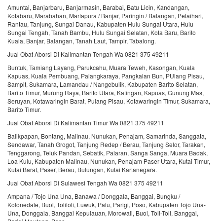
Amuntai, Banjarbaru, Banjarmasin, Barabai, Batu Licin, Kandangan,
Kotabaru, Marabahan, Martapura / Banjar, Paringin / Balangan, Pelaihari,
Rantau, Tanjung, Sungai Danau, Kabupaten Hulu Sungai Utara, Hulu
Sungai Tengah, Tanah Bambu, Hulu Sungai Selatan, Kota Baru, Barito
Kuala, Banjar, Balangan, Tanah Laut, Tampir, Tabalong.
Jual Obat Aborsi Di Kalimantan Tengah Wa 0821 375 49211
Buntuk, Tamiang Layang, Parukcahu, Muara Teweh, Kasongan, Kuala
Kapuas, Kuala Pembuang, Palangkaraya, Pangkalan Bun, PUlang Pisau,
Sampit, Sukamara, Lamandau / Nangebulik, Kabupaten Barito Selatan,
Barito Timur, Murung Raya, Barito Utara, Katingan, Kapuas, Gunung Mas,
Seruyan, Kotawaringin Barat, Pulang Pisau, Kotawaringin Timur, Sukamara,
Barito Timur.
Jual Obat Aborsi Di Kalimantan Timur Wa 0821 375 49211
Balikpapan, Bontang, Malinau, Nunukan, Penajam, Samarinda, Sanggata,
Sendawar, Tanah Grogot, Tanjung Redep / Berau, Tanjung Selor, Tarakan,
Tenggarong, Teluk Pandan, Sebatik, Palaran, Sanga Sanga, Muara Badak,
Loa Kulu, Kabupaten Malinau, Nunukan, Penajam Paser Utara, Kutai Timur,
Kutai Barat, Paser, Berau, Bulungan, Kutai Kartanegara.
Jual Obat Aborsi Di Sulawesi Tengah Wa 0821 375 49211
Ampana / Tojo Una Una, Banawa / Donggala, Banggai, Bungku /
Kolonedale, Buol, Tolitoli, Luwuk, Palu, Parigi, Poso, Kabupaten Tojo Una-
Una, Donggala, Banggai Kepulauan, Morowali, Buol, Toli-Toli, Banggai,