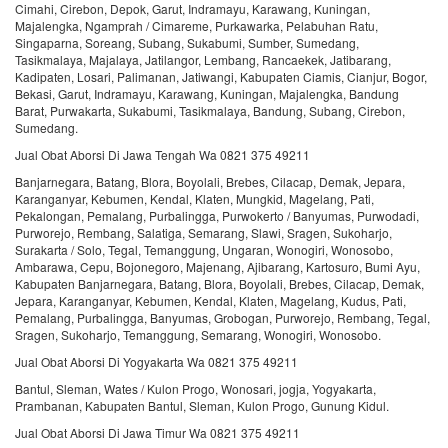
Cimahi, Cirebon, Depok, Garut, Indramayu, Karawang, Kuningan,
Majalengka, Ngamprah / Cimareme, Purkawarka, Pelabuhan Ratu,
Singaparna, Soreang, Subang, Sukabumi, Sumber, Sumedang,
Tasikmalaya, Majalaya, Jatilangor, Lembang, Rancaekek, Jatibarang,
Kadipaten, Losari, Palimanan, Jatiwangi, Kabupaten Ciamis, Cianjur, Bogor,
Bekasi, Garut, Indramayu, Karawang, Kuningan, Majalengka, Bandung
Barat, Purwakarta, Sukabumi, Tasikmalaya, Bandung, Subang, Cirebon,
Sumedang.
Jual Obat Aborsi Di Jawa Tengah Wa 0821 375 49211
Banjarnegara, Batang, Blora, Boyolali, Brebes, Cilacap, Demak, Jepara,
Karanganyar, Kebumen, Kendal, Klaten, Mungkid, Magelang, Pati,
Pekalongan, Pemalang, Purbalingga, Purwokerto / Banyumas, Purwodadi,
Purworejo, Rembang, Salatiga, Semarang, Slawi, Sragen, Sukoharjo,
Surakarta / Solo, Tegal, Temanggung, Ungaran, Wonogiri, Wonosobo,
Ambarawa, Cepu, Bojonegoro, Majenang, Ajibarang, Kartosuro, Bumi Ayu,
Kabupaten Banjarnegara, Batang, Blora, Boyolali, Brebes, Cilacap, Demak,
Jepara, Karanganyar, Kebumen, Kendal, Klaten, Magelang, Kudus, Pati,
Pemalang, Purbalingga, Banyumas, Grobogan, Purworejo, Rembang, Tegal,
Sragen, Sukoharjo, Temanggung, Semarang, Wonogiri, Wonosobo.
Jual Obat Aborsi Di Yogyakarta Wa 0821 375 49211
Bantul, Sleman, Wates / Kulon Progo, Wonosari, jogja, Yogyakarta,
Prambanan, Kabupaten Bantul, Sleman, Kulon Progo, Gunung Kidul.
Jual Obat Aborsi Di Jawa Timur Wa 0821 375 49211