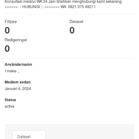
Konsultasi melalui WA 24 Jam Silahkan menghubungi kami sekarang.
======. :: HUBUNGI ::. ======= WA: 0821 375 49211
Följare
Dataset
0
0
Redigeringar
0
Användarnamn
1maka-_
Medlem sedan
Januari 6, 2024
Status
active
Dataset