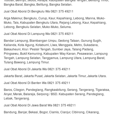
Bangka Barat, Bangka, Belitung, Bangka Selatan.
Jual Obat Aborsi Di Bengkulu Wa 0821 375 49211
Arga Makmur, Bengkulu, Curup, Kaur, Kepahiang, Lebong, Manna, Muko-
Muko, Tais, Kabupaten Bengkulu Utara, Rejang Lebong, Kaur, Kepahiang,
Lebong, Bengkulu Selatan, Muko-Muko, Seluma.
Jual Obat Aborsi Di Lampung Wa 0821 375 49211
Bandar Lampung, Blambangan Umpu, Gedong Tataan, Gunung Sugih,
Kalianda, Kota Agung, Kotabumi, Liwa, Menggala, Metro, Sukadana,
Bakauheuni, Krui / Pesisir Tengah, Sumber Jaya, Talang Padang,
Pringsewu, Bukit Kemuning, Kabupaten Way Kanan, Pesawaran, Lampung
Tengah, Lampung Selatan, Tanggamus, Lampung Utara, Lampung Barat,
Tulang Bawang, Lampung Timur.
Jual Obat Aborsi Di Jakarta Wa 0821 375 49211
Jakarta Barat, Jakarta Pusat, Jakarta Selatan, Jakarta Timur, Jakarta Utara.
Jual Obat Aborsi Di Banten Wa 0821 375 49211
Baros, Cilegon, Pandeglang, Rangkasbitung, Serang, Tangerang, Tigaraksa,
Anyer, Merak, Balaraja, Serpong / BSD. Kabupaten Serang, Pandeglang,
Lebak, Tangerang.
Jual Obat Aborsi Di Jawa Barat Wa 0821 375 49211
Bandung, Banjar, Bekasi, Bogor, Ciamis, Cianjur, Cibinong, Cikarang,