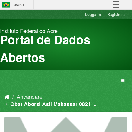
Hoppa
BRASIL
fram
till
Logga in
Registrera
Simplifique!
innehållet
Comunica BR
Instituto Federal do Acre
Participe
Portal de Dados
Acesso à informação
Legislação
Abertos
Canais
Användare
Obat Aborsi Asli Makassar 0821 ...