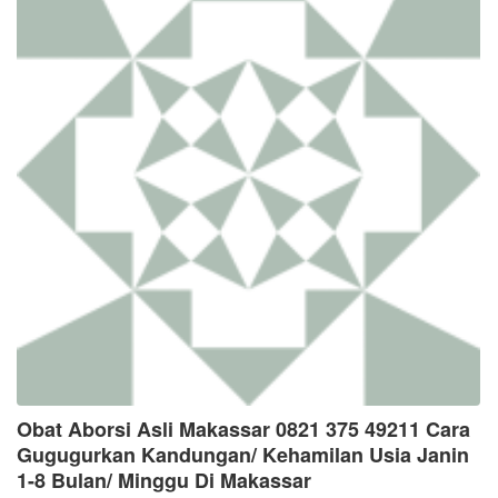
Obat Aborsi Asli Makassar 0821 375 49211 Cara
Gugugurkan Kandungan/ Kehamilan Usia Janin
1-8 Bulan/ Minggu Di Makassar