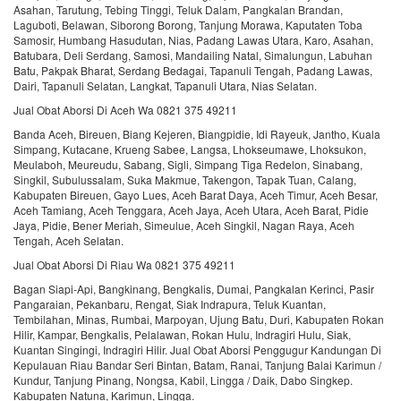
Asahan, Tarutung, Tebing Tinggi, Teluk Dalam, Pangkalan Brandan,
Laguboti, Belawan, Siborong Borong, Tanjung Morawa, Kaputaten Toba
Samosir, Humbang Hasudutan, Nias, Padang Lawas Utara, Karo, Asahan,
Batubara, Deli Serdang, Samosi, Mandailing Natal, Simalungun, Labuhan
Batu, Pakpak Bharat, Serdang Bedagai, Tapanuli Tengah, Padang Lawas,
Dairi, Tapanuli Selatan, Langkat, Tapanuli Utara, Nias Selatan.
Jual Obat Aborsi Di Aceh Wa 0821 375 49211
Banda Aceh, Bireuen, Biang Kejeren, Biangpidie, Idi Rayeuk, Jantho, Kuala
Simpang, Kutacane, Krueng Sabee, Langsa, Lhokseumawe, Lhoksukon,
Meulaboh, Meureudu, Sabang, Sigli, Simpang Tiga Redelon, Sinabang,
Singkil, Subulussalam, Suka Makmue, Takengon, Tapak Tuan, Calang,
Kabupaten Bireuen, Gayo Lues, Aceh Barat Daya, Aceh Timur, Aceh Besar,
Aceh Tamiang, Aceh Tenggara, Aceh Jaya, Aceh Utara, Aceh Barat, Pidie
Jaya, Pidie, Bener Meriah, Simeulue, Aceh Singkil, Nagan Raya, Aceh
Tengah, Aceh Selatan.
Jual Obat Aborsi Di Riau Wa 0821 375 49211
Bagan Siapi-Api, Bangkinang, Bengkalis, Dumai, Pangkalan Kerinci, Pasir
Pangaraian, Pekanbaru, Rengat, Siak Indrapura, Teluk Kuantan,
Tembilahan, Minas, Rumbai, Marpoyan, Ujung Batu, Duri, Kabupaten Rokan
Hilir, Kampar, Bengkalis, Pelalawan, Rokan Hulu, Indragiri Hulu, Siak,
Kuantan Singingi, Indragiri Hilir. Jual Obat Aborsi Penggugur Kandungan Di
Kepulauan Riau Bandar Seri Bintan, Batam, Ranai, Tanjung Balai Karimun /
Kundur, Tanjung Pinang, Nongsa, Kabil, Lingga / Daik, Dabo Singkep.
Kabupaten Natuna, Karimun, Lingga.