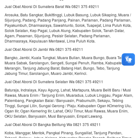
Jual Obat Aborsi Di Sumatera Barat Wa 0821 375 49211
Arosuka, Batu Sangkar, Bukittinggi, Lubuk Basung, Lubuk Sikaping, Muara /
Sijunjung, Padang, Padang Panjang, Painan, Pariaman, Padang Pariaman,
Payakumbuh, Dharmasraya, Sawahlunto, Solok, Tuapejat, Lima Puluh Kota,
Solok Selatan, Kep Pagai, Lubuk Alung, Kabupaten Solok, Tanah Datar,
Agam, Pasaman, Sijunjung, Pesisir Selatan, Padang Pariaman,
Dharmasraya, Kepulauan Mentawai, Lima Puluh Kota.
Jual Obat Aborsi Di Jambi Wa 0821 375 49211
Bangko, Jambi, Kuala Tungkal, Muara Bulian, Muara Bungo, Buara Tebo,
Muara Sabak, Sarolangun, Sengeti, Sungai Penuh, Ramba, Kabupaten
Merangin, Tanjung Jabung Barat, Batang Hari, Bungo, Tebo, Tanjung
Jabung Timur, Sarolangun, Muaro Jambi, Kerinci.
Jual Obat Aborsi Di Sumatera Selatan Wa 0821 375 49211
Baturaja, Indralaya, Kayu Agung, Lahat, Martapura, Muara Beliti Baru / Musi
Rawas, Muara Enim / Tanjung Enim, Muaradua, Lubuk Linggau, Pagar Alam,
Palembang, Pangkalan Balai / Banyuasin, Prabumulih, Sekayu, Tebing
Tinggi, Sungai Lilin, Sungai Gerong / Plaju. Kabupaten Ogan KOmering Ulu,
Ogan Ilir, Ogan Kemering Ilir, Lahat, OKU Timur, Musi Rawas, Muara Enim,
OKU Selatan, Banyuasin, Musi Banyuasin, Empat Lawang.
Jual Obat Aborsi Di Bangka Belitung Wa 0821 375 49211
Koba, Manggar, Mentok, Pangkal Pinang, Sungailiat, Tanjung Pandan,
Toboali, Belinyu, Jebus, Kelapa. Kabupaten Bangka Tengah, Belitung Timur,