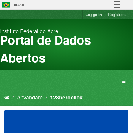
Hoppa
BRASIL
fram
till
Logga in
Registrera
Simplifique!
innehållet
Comunica BR
Instituto Federal do Acre
Participe
Portal de Dados
Acesso à informação
Legislação
Abertos
Canais
Användare
123heroclick