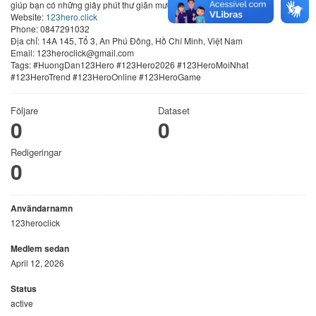
giúp bạn có những giây phút thư giãn mượt mà bất cứ lúc nào.
Website:
123hero.click
Phone: 0847291032
Địa chỉ: 14A 145, Tổ 3, An Phú Đông, Hồ Chí Minh, Việt Nam
Email: 123heroclick@gmail.com
Tags: #HuongDan123Hero #123Hero2026 #123HeroMoiNhat
#123HeroTrend #123HeroOnline #123HeroGame
Följare
Dataset
0
0
Redigeringar
0
Användarnamn
123heroclick
Medlem sedan
April 12, 2026
Status
active