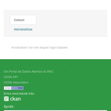
Dataset
Aktivitetsflöde
Användaren har inte skapat något dataset.
Om Portal de Dados Abertos do IFAC
CKAN API
CKAN Association
Drivs med teknik från
Språk