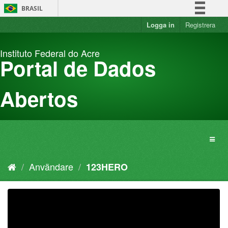
Hoppa
BRASIL
fram
till
Logga in
Registrera
Simplifique!
innehållet
Comunica BR
Instituto Federal do Acre
Participe
Portal de Dados
Acesso à informação
Legislação
Abertos
Canais
Användare
123HERO