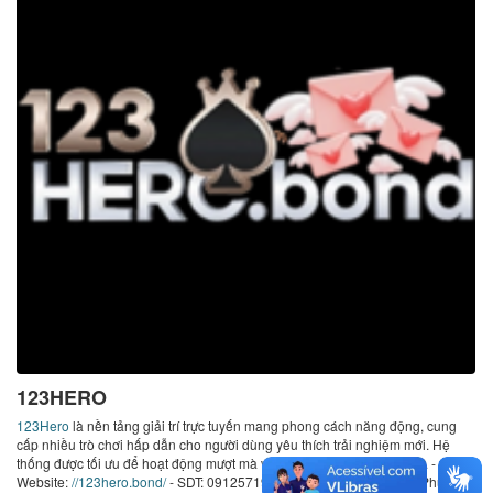
123HERO
123Hero
là nền tảng giải trí trực tuyến mang phong cách năng động, cung
cấp nhiều trò chơi hấp dẫn cho người dùng yêu thích trải nghiệm mới. Hệ
thống được tối ưu để hoạt động mượt mà và tiện lợi trên nhiều thiết bị. -
Website:
//123hero.bond/
- SDT: 0912571940 - Địa chỉ: 192 Đ. Số 1, Phường