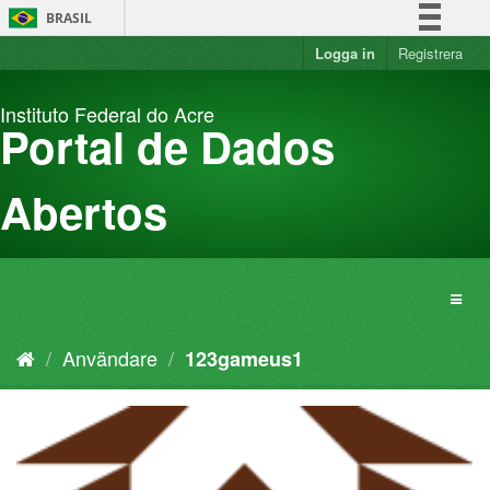
Hoppa
BRASIL
fram
till
Logga in
Registrera
Simplifique!
innehållet
Comunica BR
Instituto Federal do Acre
Participe
Portal de Dados
Acesso à informação
Legislação
Abertos
Canais
Användare
123gameus1