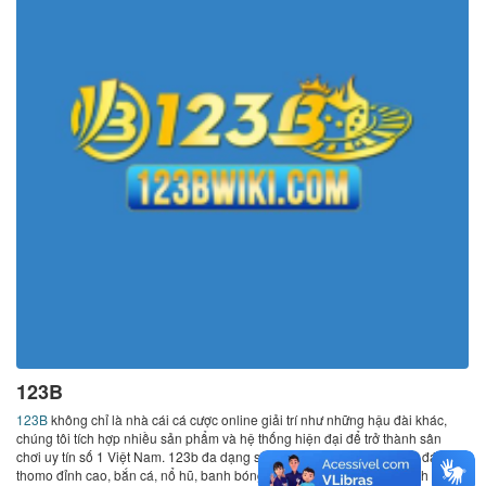
123B
123B
không chỉ là nhà cái cá cược online giải trí như những hậu đài khác,
chúng tôi tích hợp nhiều sản phẩm và hệ thống hiện đại để trở thành sân
chơi uy tín số 1 Việt Nam. 123b đa dạng sảnh game như: live casino, đá gà
thomo đỉnh cao, bắn cá, nổ hũ, banh bóng...cùng hàng ngàn chơi trình