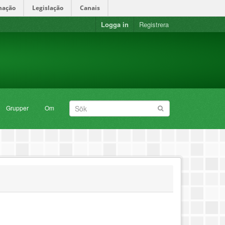
mação
Legislação
Canais
Logga in
Registrera
Grupper
Om