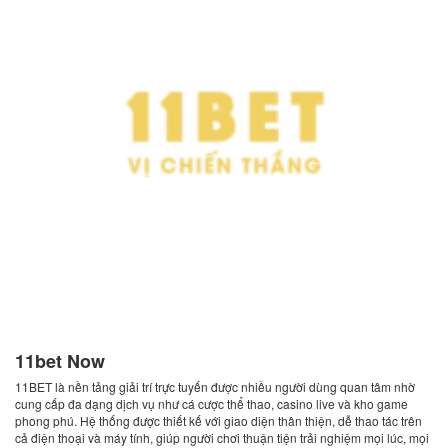
11bet Now
11BET là nền tảng giải trí trực tuyến được nhiều người dùng quan tâm nhờ
cung cấp đa dạng dịch vụ như cá cược thể thao, casino live và kho game
phong phú. Hệ thống được thiết kế với giao diện thân thiện, dễ thao tác trên
cả điện thoại và máy tính, giúp người chơi thuận tiện trải nghiệm mọi lúc, mọi