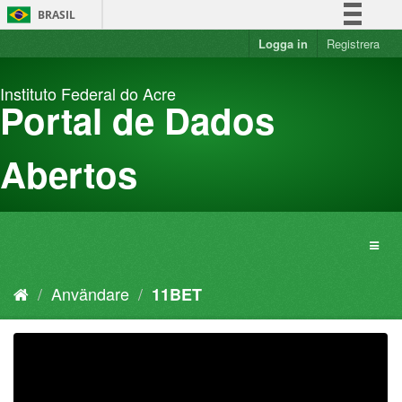
Hoppa
BRASIL
fram
till
Logga in
Registrera
Simplifique!
innehållet
Comunica BR
Instituto Federal do Acre
Participe
Portal de Dados
Acesso à informação
Legislação
Abertos
Canais
Användare
11BET