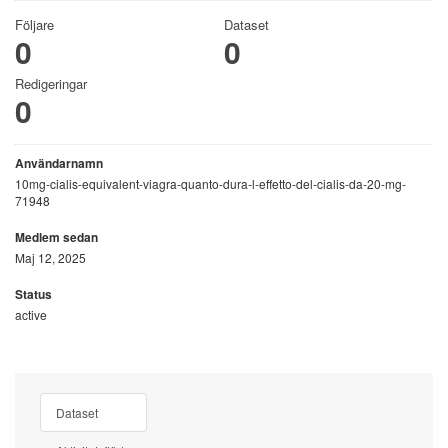
Följare
Dataset
0
0
Redigeringar
0
Användarnamn
10mg-cialis-equivalent-viagra-quanto-dura-l-effetto-del-cialis-da-20-mg-
71948
Medlem sedan
Maj 12, 2025
Status
active
Dataset