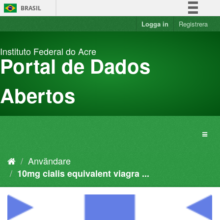
Hoppa
BRASIL
fram
till
Logga in
Registrera
Simplifique!
innehållet
Comunica BR
Instituto Federal do Acre
Participe
Portal de Dados
Acesso à informação
Legislação
Abertos
Canais
Användare
10mg cialis equivalent viagra ...