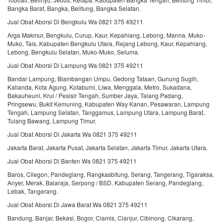
Bangka Barat, Bangka, Belitung, Bangka Selatan.
Jual Obat Aborsi Di Bengkulu Wa 0821 375 49211
Arga Makmur, Bengkulu, Curup, Kaur, Kepahiang, Lebong, Manna, Muko-
Muko, Tais, Kabupaten Bengkulu Utara, Rejang Lebong, Kaur, Kepahiang,
Lebong, Bengkulu Selatan, Muko-Muko, Seluma.
Jual Obat Aborsi Di Lampung Wa 0821 375 49211
Bandar Lampung, Blambangan Umpu, Gedong Tataan, Gunung Sugih,
Kalianda, Kota Agung, Kotabumi, Liwa, Menggala, Metro, Sukadana,
Bakauheuni, Krui / Pesisir Tengah, Sumber Jaya, Talang Padang,
Pringsewu, Bukit Kemuning, Kabupaten Way Kanan, Pesawaran, Lampung
Tengah, Lampung Selatan, Tanggamus, Lampung Utara, Lampung Barat,
Tulang Bawang, Lampung Timur.
Jual Obat Aborsi Di Jakarta Wa 0821 375 49211
Jakarta Barat, Jakarta Pusat, Jakarta Selatan, Jakarta Timur, Jakarta Utara.
Jual Obat Aborsi Di Banten Wa 0821 375 49211
Baros, Cilegon, Pandeglang, Rangkasbitung, Serang, Tangerang, Tigaraksa,
Anyer, Merak, Balaraja, Serpong / BSD. Kabupaten Serang, Pandeglang,
Lebak, Tangerang.
Jual Obat Aborsi Di Jawa Barat Wa 0821 375 49211
Bandung, Banjar, Bekasi, Bogor, Ciamis, Cianjur, Cibinong, Cikarang,