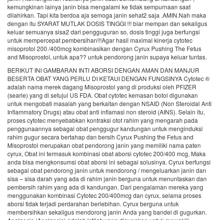
kemungkinan lainya janin bisa mengalami ke tidak sempurnaan saat
dilahirkan. Tapi kita berdoa aja semoga janin sehat2 saja .AMIN.Nah maka
dengan itu SYARAT MUTLAK DOSIS TINGGI !!! biar mempan dan sekaligus
keluar semuanya sisa2 dari pengguguran so, dosis tinggi juga berfungsi
untuk mempercepat pembersihan!!!Agar hasil maximal kinerja cytotec
misoprotol 200 /400mcg kombinasikan dengan Cyrux Pushing The Fetus
and Misoprostol, untuk apa?? untuk pendorong janin supaya keluar tuntas.
BERIKUT INI GAMBARAN INTI ABORSI DENGAN AMAN DAN MANJUR
BESERTA OBAT YANG PERLU DI KETAUI DENGAN FUNGSINYA Cytotec ®
adalah nama merek dagang Misoprostol yang di produksi oleh PFIZER
(searle) yang di setujui US FDA. Obat cytotec kemasan botol digunakan
untuk mengobati masalah yang berkaitan dengan NSAID (Non Steroidal Anti
Inflammatory Drugs) atau obat anti inflamasi non steroid (AINS). Selain itu,
proses cytotec menyebabkan kontraksi otot rahim yang mengarah pada
penggunaannya sebagai obat penggugur kandungan untuk menginduksi
rahim gugur secara bertahap dan bersih Cyrux Pushing the Fetus and
Misoprostol merupakan obat pendorong janin yang memiliki nama paten
cyrux, Obat ini termasuk kombinasi obat aborsi cytotec 200/400 mcg, Maka
anda bisa mengkonsumsi obat aborsi ini sebagai solusinya. Cyrux berfungsi
sebagai obat pendorong janin untuk mendorong / mengeluarkan janin dan
sisa – sisa darah yang ada di rahim janin berguna untuk menuntaskan dan
pembersih rahim yang ada di kandungan. Dari pengalaman mereka yang
menggunakan kombinasi Cytotec 200/400mcg dan cyrux, selama proses
aborsi tidak terjadi perdarahan berlebihan. Cyrux berguna untuk
membersihkan sekaligus mendorong janin Anda yang bandel di gugurkan.