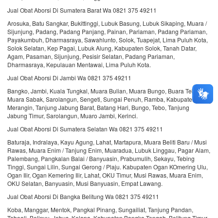
Jual Obat Aborsi Di Sumatera Barat Wa 0821 375 49211
Arosuka, Batu Sangkar, Bukittinggi, Lubuk Basung, Lubuk Sikaping, Muara /
Sijunjung, Padang, Padang Panjang, Painan, Pariaman, Padang Pariaman,
Payakumbuh, Dharmasraya, Sawahlunto, Solok, Tuapejat, Lima Puluh Kota,
Solok Selatan, Kep Pagai, Lubuk Alung, Kabupaten Solok, Tanah Datar,
Agam, Pasaman, Sijunjung, Pesisir Selatan, Padang Pariaman,
Dharmasraya, Kepulauan Mentawai, Lima Puluh Kota.
Jual Obat Aborsi Di Jambi Wa 0821 375 49211
Bangko, Jambi, Kuala Tungkal, Muara Bulian, Muara Bungo, Buara Tebo,
Muara Sabak, Sarolangun, Sengeti, Sungai Penuh, Ramba, Kabupaten
Merangin, Tanjung Jabung Barat, Batang Hari, Bungo, Tebo, Tanjung
Jabung Timur, Sarolangun, Muaro Jambi, Kerinci.
Jual Obat Aborsi Di Sumatera Selatan Wa 0821 375 49211
Baturaja, Indralaya, Kayu Agung, Lahat, Martapura, Muara Beliti Baru / Musi
Rawas, Muara Enim / Tanjung Enim, Muaradua, Lubuk Linggau, Pagar Alam,
Palembang, Pangkalan Balai / Banyuasin, Prabumulih, Sekayu, Tebing
Tinggi, Sungai Lilin, Sungai Gerong / Plaju. Kabupaten Ogan KOmering Ulu,
Ogan Ilir, Ogan Kemering Ilir, Lahat, OKU Timur, Musi Rawas, Muara Enim,
OKU Selatan, Banyuasin, Musi Banyuasin, Empat Lawang.
Jual Obat Aborsi Di Bangka Belitung Wa 0821 375 49211
Koba, Manggar, Mentok, Pangkal Pinang, Sungailiat, Tanjung Pandan,
Toboali, Belinyu, Jebus, Kelapa. Kabupaten Bangka Tengah, Belitung Timur,