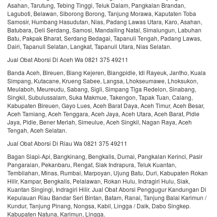
Asahan, Tarutung, Tebing Tinggi, Teluk Dalam, Pangkalan Brandan,
Laguboti, Belawan, Siborong Borong, Tanjung Morawa, Kaputaten Toba
Samosir, Humbang Hasudutan, Nias, Padang Lawas Utara, Karo, Asahan,
Batubara, Deli Serdang, Samosi, Mandailing Natal, Simalungun, Labuhan
Batu, Pakpak Bharat, Serdang Bedagai, Tapanuli Tengah, Padang Lawas,
Dairi, Tapanuli Selatan, Langkat, Tapanuli Utara, Nias Selatan.
Jual Obat Aborsi Di Aceh Wa 0821 375 49211
Banda Aceh, Bireuen, Biang Kejeren, Biangpidie, Idi Rayeuk, Jantho, Kuala
Simpang, Kutacane, Krueng Sabee, Langsa, Lhokseumawe, Lhoksukon,
Meulaboh, Meureudu, Sabang, Sigli, Simpang Tiga Redelon, Sinabang,
Singkil, Subulussalam, Suka Makmue, Takengon, Tapak Tuan, Calang,
Kabupaten Bireuen, Gayo Lues, Aceh Barat Daya, Aceh Timur, Aceh Besar,
Aceh Tamiang, Aceh Tenggara, Aceh Jaya, Aceh Utara, Aceh Barat, Pidie
Jaya, Pidie, Bener Meriah, Simeulue, Aceh Singkil, Nagan Raya, Aceh
Tengah, Aceh Selatan.
Jual Obat Aborsi Di Riau Wa 0821 375 49211
Bagan Siapi-Api, Bangkinang, Bengkalis, Dumai, Pangkalan Kerinci, Pasir
Pangaraian, Pekanbaru, Rengat, Siak Indrapura, Teluk Kuantan,
Tembilahan, Minas, Rumbai, Marpoyan, Ujung Batu, Duri, Kabupaten Rokan
Hilir, Kampar, Bengkalis, Pelalawan, Rokan Hulu, Indragiri Hulu, Siak,
Kuantan Singingi, Indragiri Hilir. Jual Obat Aborsi Penggugur Kandungan Di
Kepulauan Riau Bandar Seri Bintan, Batam, Ranai, Tanjung Balai Karimun /
Kundur, Tanjung Pinang, Nongsa, Kabil, Lingga / Daik, Dabo Singkep.
Kabupaten Natuna, Karimun, Lingga.