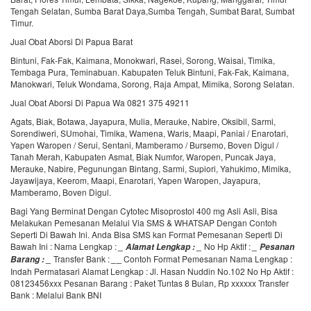
Tengah Selatan, Sumba Barat Daya,Sumba Tengah, Sumbat Barat, Sumbat
Timur.
Jual Obat Aborsi Di Papua Barat
Bintuni, Fak-Fak, Kaimana, Monokwari, Rasei, Sorong, Waisai, Timika,
Tembaga Pura, Teminabuan. Kabupaten Teluk Bintuni, Fak-Fak, Kaimana,
Manokwari, Teluk Wondama, Sorong, Raja Ampat, Mimika, Sorong Selatan.
Jual Obat Aborsi Di Papua Wa 0821 375 49211
Agats, Biak, Botawa, Jayapura, Mulia, Merauke, Nabire, Oksibil, Sarmi,
Sorendiweri, SUmohai, Timika, Wamena, Waris, Maapi, Paniai / Enarotari,
Yapen Waropen / Serui, Sentani, Mamberamo / Bursemo, Boven Digul /
Tanah Merah, Kabupaten Asmat, Biak Numfor, Waropen, Puncak Jaya,
Merauke, Nabire, Pegunungan Bintang, Sarmi, Supiori, Yahukimo, Mimika,
Jayawijaya, Keerom, Maapi, Enarotari, Yapen Waropen, Jayapura,
Mamberamo, Boven Digul.
Bagi Yang Berminat Dengan Cytotec Misoprostol 400 mg Asli Asli, Bisa
Melakukan Pemesanan Melalui Via SMS & WHATSAP Dengan Contoh
Seperti Di Bawah Ini. Anda Bisa SMS kan Format Pemesanan Seperti Di
Bawah Ini : Nama Lengkap :
No Hp Aktif :
_
Alamat Lengkap :
_
_
Pesanan
Transfer Bank :
_
Contoh Format Pemesanan Nama Lengkap :
Barang :
_
_
Indah Permatasari Alamat Lengkap : Jl. Hasan Nuddin No.102 No Hp Aktif :
08123456xxx Pesanan Barang : Paket Tuntas 8 Bulan, Rp xxxxxx Transfer
Bank : Melalui Bank BNI