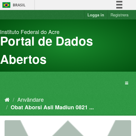
Hoppa
BRASIL
fram
till
Logga in
Registrera
Simplifique!
innehållet
Comunica BR
Instituto Federal do Acre
Participe
Portal de Dados
Acesso à informação
Legislação
Abertos
Canais
Användare
Obat Aborsi Asli Madiun 0821 ...