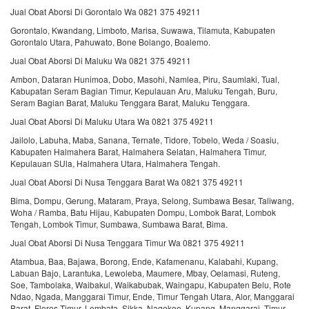
Jual Obat Aborsi Di Gorontalo Wa 0821 375 49211
Gorontalo, Kwandang, Limboto, Marisa, Suwawa, Tilamuta, Kabupaten
Gorontalo Utara, Pahuwato, Bone Bolango, Boalemo.
Jual Obat Aborsi Di Maluku Wa 0821 375 49211
Ambon, Dataran Hunimoa, Dobo, Masohi, Namlea, Piru, Saumlaki, Tual,
Kabupatan Seram Bagian Timur, Kepulauan Aru, Maluku Tengah, Buru,
Seram Bagian Barat, Maluku Tenggara Barat, Maluku Tenggara.
Jual Obat Aborsi Di Maluku Utara Wa 0821 375 49211
Jailolo, Labuha, Maba, Sanana, Ternate, Tidore, Tobelo, Weda / Soasiu,
Kabupaten Halmahera Barat, Halmahera Selatan, Halmahera Timur,
Kepulauan SUla, Halmahera Utara, Halmahera Tengah.
Jual Obat Aborsi Di Nusa Tenggara Barat Wa 0821 375 49211
Bima, Dompu, Gerung, Mataram, Praya, Selong, Sumbawa Besar, Taliwang,
Woha / Ramba, Batu Hijau, Kabupaten Dompu, Lombok Barat, Lombok
Tengah, Lombok Timur, Sumbawa, Sumbawa Barat, Bima.
Jual Obat Aborsi Di Nusa Tenggara Timur Wa 0821 375 49211
Atambua, Baa, Bajawa, Borong, Ende, Kafamenanu, Kalabahi, Kupang,
Labuan Bajo, Larantuka, Lewoleba, Maumere, Mbay, Oelamasi, Ruteng,
Soe, Tambolaka, Waibakul, Waikabubak, Waingapu, Kabupaten Belu, Rote
Ndao, Ngada, Manggarai Timur, Ende, Timur Tengah Utara, Alor, Manggarai
Barat, Flores Timur, Lembata, Sikka, Nagekoe, Kupang, Manggarai, Timur