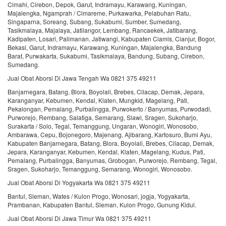
Cimahi, Cirebon, Depok, Garut, Indramayu, Karawang, Kuningan,
Majalengka, Ngamprah / Cimareme, Purkawarka, Pelabuhan Ratu,
Singaparna, Soreang, Subang, Sukabumi, Sumber, Sumedang,
Tasikmalaya, Majalaya, Jatilangor, Lembang, Rancaekek, Jatibarang,
Kadipaten, Losari, Palimanan, Jatiwangi, Kabupaten Ciamis, Cianjur, Bogor,
Bekasi, Garut, Indramayu, Karawang, Kuningan, Majalengka, Bandung
Barat, Purwakarta, Sukabumi, Tasikmalaya, Bandung, Subang, Cirebon,
Sumedang.
Jual Obat Aborsi Di Jawa Tengah Wa 0821 375 49211
Banjarnegara, Batang, Blora, Boyolali, Brebes, Cilacap, Demak, Jepara,
Karanganyar, Kebumen, Kendal, Klaten, Mungkid, Magelang, Pati,
Pekalongan, Pemalang, Purbalingga, Purwokerto / Banyumas, Purwodadi,
Purworejo, Rembang, Salatiga, Semarang, Slawi, Sragen, Sukoharjo,
Surakarta / Solo, Tegal, Temanggung, Ungaran, Wonogiri, Wonosobo,
Ambarawa, Cepu, Bojonegoro, Majenang, Ajibarang, Kartosuro, Bumi Ayu,
Kabupaten Banjarnegara, Batang, Blora, Boyolali, Brebes, Cilacap, Demak,
Jepara, Karanganyar, Kebumen, Kendal, Klaten, Magelang, Kudus, Pati,
Pemalang, Purbalingga, Banyumas, Grobogan, Purworejo, Rembang, Tegal,
Sragen, Sukoharjo, Temanggung, Semarang, Wonogiri, Wonosobo.
Jual Obat Aborsi Di Yogyakarta Wa 0821 375 49211
Bantul, Sleman, Wates / Kulon Progo, Wonosari, jogja, Yogyakarta,
Prambanan, Kabupaten Bantul, Sleman, Kulon Progo, Gunung Kidul.
Jual Obat Aborsi Di Jawa Timur Wa 0821 375 49211