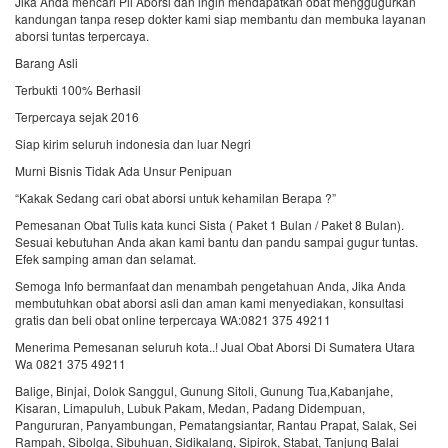
Jika Anda mencari Pil Aborsi dan ingin mendapatkan obat menggugurkan
kandungan tanpa resep dokter kami siap membantu dan membuka layanan
aborsi tuntas terpercaya.
Barang Asli
Terbukti 100% Berhasil
Terpercaya sejak 2016
Siap kirim seluruh indonesia dan luar Negri
Murni Bisnis Tidak Ada Unsur Penipuan
“Kakak Sedang cari obat aborsi untuk kehamilan Berapa ?”
Pemesanan Obat Tulis kata kunci Sista ( Paket 1 Bulan / Paket 8 Bulan).
Sesuai kebutuhan Anda akan kami bantu dan pandu sampai gugur tuntas.
Efek samping aman dan selamat.
Semoga Info bermanfaat dan menambah pengetahuan Anda, Jika Anda
membutuhkan obat aborsi asli dan aman kami menyediakan, konsultasi
gratis dan beli obat online terpercaya WA:0821 375 49211
Menerima Pemesanan seluruh kota..! Jual Obat Aborsi Di Sumatera Utara
Wa 0821 375 49211
Balige, Binjai, Dolok Sanggul, Gunung Sitoli, Gunung Tua,Kabanjahe,
Kisaran, Limapuluh, Lubuk Pakam, Medan, Padang Didempuan,
Pangururan, Panyambungan, Pematangsiantar, Rantau Prapat, Salak, Sei
Rampah, Sibolga, Sibuhuan, Sidikalang, Sipirok, Stabat, Tanjung Balai