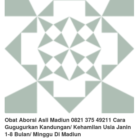
Obat Aborsi Asli Madiun 0821 375 49211 Cara
Gugugurkan Kandungan/ Kehamilan Usia Janin
1-8 Bulan/ Minggu Di Madiun