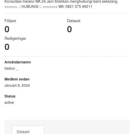
Konsultasi melalui WA 24 Jam Silahkan menghubungi kami sekarang.
======. :: HUBUNGI ::. ======= WA: 0821 375 49211
Följare
Dataset
0
0
Redigeringar
0
Användarnamn
0sdrui-_
Medlem sedan
Januari 6, 2024
Status
active
Dataset