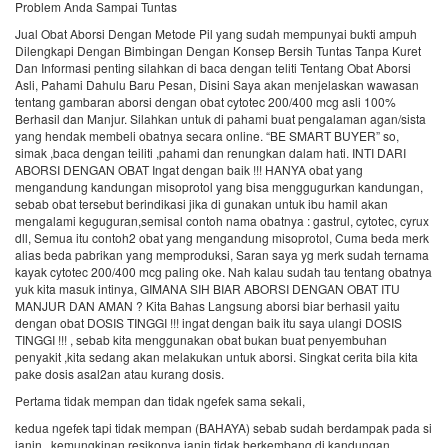
Problem Anda Sampai Tuntas
Jual Obat Aborsi Dengan Metode Pil yang sudah mempunyai bukti ampuh
Dilengkapi Dengan Bimbingan Dengan Konsep Bersih Tuntas Tanpa Kuret
Dan Informasi penting silahkan di baca dengan teliti Tentang Obat Aborsi
Asli, Pahami Dahulu Baru Pesan, Disini Saya akan menjelaskan wawasan
tentang gambaran aborsi dengan obat cytotec 200/400 mcg asli 100%
Berhasil dan Manjur. Silahkan untuk di pahami buat pengalaman agan/sista
yang hendak membeli obatnya secara online. “BE SMART BUYER” so,
simak ,baca dengan teiliti ,pahami dan renungkan dalam hati. INTI DARI
ABORSI DENGAN OBAT Ingat dengan baik !!! HANYA obat yang
mengandung kandungan misoprotol yang bisa menggugurkan kandungan,
sebab obat tersebut berindikasi jika di gunakan untuk ibu hamil akan
mengalami keguguran,semisal contoh nama obatnya : gastrul, cytotec, cyrux
dll, Semua itu contoh2 obat yang mengandung misoprotol, Cuma beda merk
alias beda pabrikan yang memproduksi, Saran saya yg merk sudah ternama
kayak cytotec 200/400 mcg paling oke. Nah kalau sudah tau tentang obatnya
yuk kita masuk intinya, GIMANA SIH BIAR ABORSI DENGAN OBAT ITU
MANJUR DAN AMAN ? Kita Bahas Langsung aborsi biar berhasil yaitu
dengan obat DOSIS TINGGI !!! ingat dengan baik itu saya ulangi DOSIS
TINGGI !!! , sebab kita menggunakan obat bukan buat penyembuhan
penyakit ,kita sedang akan melakukan untuk aborsi. Singkat cerita bila kita
pake dosis asal2an atau kurang dosis.
Pertama tidak mempan dan tidak ngefek sama sekali,
kedua ngefek tapi tidak mempan (BAHAYA) sebab sudah berdampak pada si
janin , kemungkinan resikonya janin tidak berkembang di kandungan ,