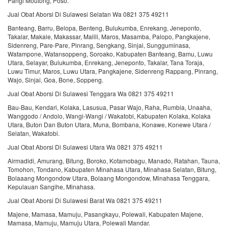
Parigi Moutong, Poso.
Jual Obat Aborsi Di Sulawesi Selatan Wa 0821 375 49211
Banteang, Barru, Belopa, Benteng, Bulukumba, Enrekang, Jeneponto,
Takalar, Makale, Makassar, Malili, Maros, Masamba, Palopo, Pangkajene,
Sidenreng, Pare-Pare, Pinrang, Sengkang, Sinjai, Sungguminasa,
Watampone, Watansoppeng, Soroako, Kabupaten Banteang, Bamu, Luwu
Utara, Selayar, Bulukumba, Enrekang, Jeneponto, Takalar, Tana Toraja,
Luwu Timur, Maros, Luwu Utara, Pangkajene, Sidenreng Rappang, Pinrang,
Wajo, Sinjai, Goa, Bone, Soppeng.
Jual Obat Aborsi Di Sulawesi Tenggara Wa 0821 375 49211
Bau-Bau, Kendari, Kolaka, Lasusua, Pasar Wajo, Raha, Rumbia, Unaaha,
Wanggodo / Andolo, Wangi-Wangi / Wakatobi, Kabupaten Kolaka, Kolaka
Utara, Buton Dan Buton Utara, Muna, Bombana, Konawe, Konewe Utara /
Selatan, Wakatobi.
Jual Obat Aborsi Di Sulawesi Utara Wa 0821 375 49211
Airmadidi, Amurang, Bitung, Boroko, Kotamobagu, Manado, Ratahan, Tauna,
Tomohon, Tondano, Kabupaten Minahasa Utara, Minahasa Selatan, Bitung,
Bolaaang Mongondow Utara, Bolaang Mongondow, Minahasa Tenggara,
Kepulauan Sangihe, Minahasa.
Jual Obat Aborsi Di Sulawesi Barat Wa 0821 375 49211
Majene, Mamasa, Mamuju, Pasangkayu, Polewali, Kabupaten Majene,
Mamasa, Mamuju, Mamuju Utara, Polewali Mandar.