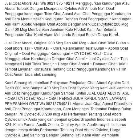
Jual Obat Aborsi Asli Wa 0821 375 49211 Menggugurkan kandungan Atau
Aborsi Terbaik Dengan Misoprostol Cytotec Asli Ampuh No1 Obat
Penggugur kandungan Toko Obat Aborsi Atau Obat Penggugur Kandungan
Asli Cara Menuntaskan Keguguran Dengan Obat Penggugugur Kandungan
Asli Kami Apotik Menjual Obat Aborsi Dengan Merk Obat Cytotec 200 Mcg
Dan 400 Mcg Memberikan Jaminan Kalo Produk Kami Asli Selama
Pengunaan Obat Kami Akam Memandu Sampai Bersih Tanpa Kuret.
Jual Obat Aborsi, Original 200 Mcg Dan 400 Mcg ~ Jual Obat Telat Bulan ~
obat aborsi asli ~ Obat Asli ~ Cara Melancarkan Telat Bulan ~ Aborsi Obat
Original ~ Obat Penggugur Kandungan ~ CYTOTEC ASLI - Cara
Menggugurkan Kandungan Dengan Obat Alami ~ Jual Cytotec Asli ~ Tips
Mengatasi Haid Tidak Teratur ~ Harga Obat Aborsi ~ Ramuan Obat Haid ~
Tempat Layanan Konsultasi Tentang Obat Penggugur Kandungan ~ Pilih
Obat Aman Tapa Efek samping
Kami Senang Memberikan Pelayanan Penjualan Obat Aborsi Cytotec Dari
Dosis 200 Mcg Sampai 400 Mcg Dan Obat Cytotec Yang Kami Jual Jaminan
Asli Obat Penggugur Kandungan Sampai Tuntas JUAL OBAT ABORSI ASLI
~ OBAT CYTOTEC ASLI ~ OBAT PENGGUGUR KANDUNGAN LAYANAN
PEMESANAN OBAT Wa 082137549211 Alamat Jual Obat Aborsi Dipastikan
Asli, Obat Penggugur Kandungan, Cara Mengatasi Terlambat Datang Bulan
dengan Pil Cytotec 400 /200 mcg Asli Pertanyaan Tentang Obat Aborsi
Cytotec untuk Anda yang cari penjual cytotec di apotek Indonesia seperti
K24, Kimia Farma, Apotik Online, Century Apotik, Apotik roxy dll itu harus
dengan resep dokter,Pertanyaan Tentang Obat Aborsi Cytotec, Harga
Cytotec & Efek Samping Dengan Senang Hati Kami Akan Membantu