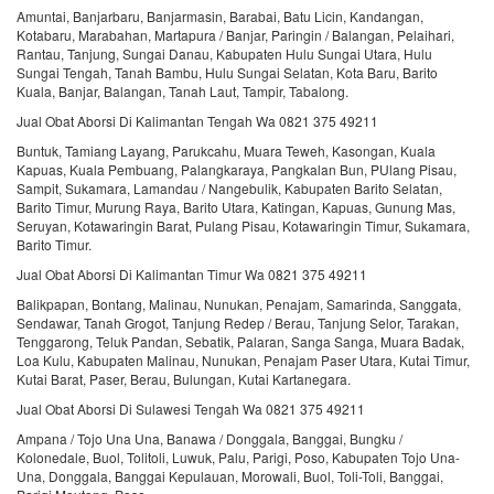
Amuntai, Banjarbaru, Banjarmasin, Barabai, Batu Licin, Kandangan,
Kotabaru, Marabahan, Martapura / Banjar, Paringin / Balangan, Pelaihari,
Rantau, Tanjung, Sungai Danau, Kabupaten Hulu Sungai Utara, Hulu
Sungai Tengah, Tanah Bambu, Hulu Sungai Selatan, Kota Baru, Barito
Kuala, Banjar, Balangan, Tanah Laut, Tampir, Tabalong.
Jual Obat Aborsi Di Kalimantan Tengah Wa 0821 375 49211
Buntuk, Tamiang Layang, Parukcahu, Muara Teweh, Kasongan, Kuala
Kapuas, Kuala Pembuang, Palangkaraya, Pangkalan Bun, PUlang Pisau,
Sampit, Sukamara, Lamandau / Nangebulik, Kabupaten Barito Selatan,
Barito Timur, Murung Raya, Barito Utara, Katingan, Kapuas, Gunung Mas,
Seruyan, Kotawaringin Barat, Pulang Pisau, Kotawaringin Timur, Sukamara,
Barito Timur.
Jual Obat Aborsi Di Kalimantan Timur Wa 0821 375 49211
Balikpapan, Bontang, Malinau, Nunukan, Penajam, Samarinda, Sanggata,
Sendawar, Tanah Grogot, Tanjung Redep / Berau, Tanjung Selor, Tarakan,
Tenggarong, Teluk Pandan, Sebatik, Palaran, Sanga Sanga, Muara Badak,
Loa Kulu, Kabupaten Malinau, Nunukan, Penajam Paser Utara, Kutai Timur,
Kutai Barat, Paser, Berau, Bulungan, Kutai Kartanegara.
Jual Obat Aborsi Di Sulawesi Tengah Wa 0821 375 49211
Ampana / Tojo Una Una, Banawa / Donggala, Banggai, Bungku /
Kolonedale, Buol, Tolitoli, Luwuk, Palu, Parigi, Poso, Kabupaten Tojo Una-
Una, Donggala, Banggai Kepulauan, Morowali, Buol, Toli-Toli, Banggai,