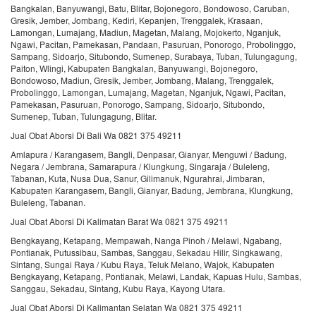
Bangkalan, Banyuwangi, Batu, Blitar, Bojonegoro, Bondowoso, Caruban,
Gresik, Jember, Jombang, Kediri, Kepanjen, Trenggalek, Krasaan,
Lamongan, Lumajang, Madiun, Magetan, Malang, Mojokerto, Nganjuk,
Ngawi, Pacitan, Pamekasan, Pandaan, Pasuruan, Ponorogo, Probolinggo,
Sampang, Sidoarjo, Situbondo, Sumenep, Surabaya, Tuban, Tulungagung,
Paiton, Wlingi, Kabupaten Bangkalan, Banyuwangi, Bojonegoro,
Bondowoso, Madiun, Gresik, Jember, Jombang, Malang, Trenggalek,
Probolinggo, Lamongan, Lumajang, Magetan, Nganjuk, Ngawi, Pacitan,
Pamekasan, Pasuruan, Ponorogo, Sampang, Sidoarjo, Situbondo,
Sumenep, Tuban, Tulungagung, Blitar.
Jual Obat Aborsi Di Bali Wa 0821 375 49211
Amlapura / Karangasem, Bangli, Denpasar, Gianyar, Menguwi / Badung,
Negara / Jembrana, Samarapura / Klungkung, Singaraja / Buleleng,
Tabanan, Kuta, Nusa Dua, Sanur, Gilimanuk, Ngurahrai, Jimbaran,
Kabupaten Karangasem, Bangli, Gianyar, Badung, Jembrana, Klungkung,
Buleleng, Tabanan.
Jual Obat Aborsi Di Kalimatan Barat Wa 0821 375 49211
Bengkayang, Ketapang, Mempawah, Nanga Pinoh / Melawi, Ngabang,
Pontianak, Putussibau, Sambas, Sanggau, Sekadau Hilir, Singkawang,
Sintang, Sungai Raya / Kubu Raya, Teluk Melano, Wajok, Kabupaten
Bengkayang, Ketapang, Pontianak, Melawi, Landak, Kapuas Hulu, Sambas,
Sanggau, Sekadau, Sintang, Kubu Raya, Kayong Utara.
Jual Obat Aborsi Di Kalimantan Selatan Wa 0821 375 49211