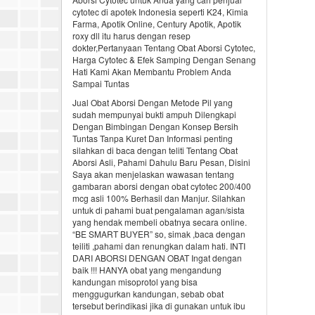
cytotec di apotek Indonesia seperti K24, Kimia
Farma, Apotik Online, Century Apotik, Apotik
roxy dll itu harus dengan resep
dokter,Pertanyaan Tentang Obat Aborsi Cytotec,
Harga Cytotec & Efek Samping Dengan Senang
Hati Kami Akan Membantu Problem Anda
Sampai Tuntas
Jual Obat Aborsi Dengan Metode Pil yang
sudah mempunyai bukti ampuh Dilengkapi
Dengan Bimbingan Dengan Konsep Bersih
Tuntas Tanpa Kuret Dan Informasi penting
silahkan di baca dengan teliti Tentang Obat
Aborsi Asli, Pahami Dahulu Baru Pesan, Disini
Saya akan menjelaskan wawasan tentang
gambaran aborsi dengan obat cytotec 200/400
mcg asli 100% Berhasil dan Manjur. Silahkan
untuk di pahami buat pengalaman agan/sista
yang hendak membeli obatnya secara online.
“BE SMART BUYER” so, simak ,baca dengan
teiliti ,pahami dan renungkan dalam hati. INTI
DARI ABORSI DENGAN OBAT Ingat dengan
baik !!! HANYA obat yang mengandung
kandungan misoprotol yang bisa
menggugurkan kandungan, sebab obat
tersebut berindikasi jika di gunakan untuk ibu