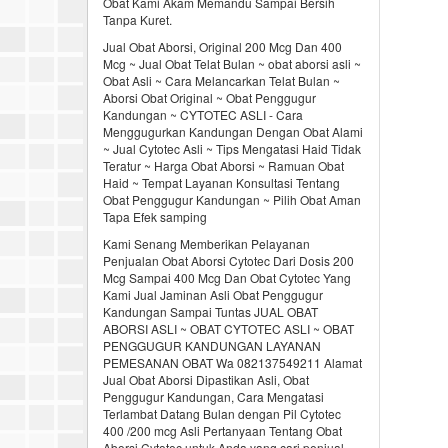
Obat Kami Akam Memandu Sampai Bersih
Tanpa Kuret.
Jual Obat Aborsi, Original 200 Mcg Dan 400
Mcg ~ Jual Obat Telat Bulan ~ obat aborsi asli ~
Obat Asli ~ Cara Melancarkan Telat Bulan ~
Aborsi Obat Original ~ Obat Penggugur
Kandungan ~ CYTOTEC ASLI - Cara
Menggugurkan Kandungan Dengan Obat Alami
~ Jual Cytotec Asli ~ Tips Mengatasi Haid Tidak
Teratur ~ Harga Obat Aborsi ~ Ramuan Obat
Haid ~ Tempat Layanan Konsultasi Tentang
Obat Penggugur Kandungan ~ Pilih Obat Aman
Tapa Efek samping
Kami Senang Memberikan Pelayanan
Penjualan Obat Aborsi Cytotec Dari Dosis 200
Mcg Sampai 400 Mcg Dan Obat Cytotec Yang
Kami Jual Jaminan Asli Obat Penggugur
Kandungan Sampai Tuntas JUAL OBAT
ABORSI ASLI ~ OBAT CYTOTEC ASLI ~ OBAT
PENGGUGUR KANDUNGAN LAYANAN
PEMESANAN OBAT Wa 082137549211 Alamat
Jual Obat Aborsi Dipastikan Asli, Obat
Penggugur Kandungan, Cara Mengatasi
Terlambat Datang Bulan dengan Pil Cytotec
400 /200 mcg Asli Pertanyaan Tentang Obat
Aborsi Cytotec untuk Anda yang cari penjual