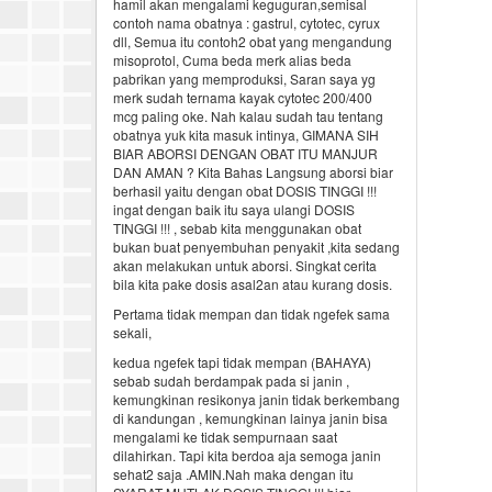
hamil akan mengalami keguguran,semisal
contoh nama obatnya : gastrul, cytotec, cyrux
dll, Semua itu contoh2 obat yang mengandung
misoprotol, Cuma beda merk alias beda
pabrikan yang memproduksi, Saran saya yg
merk sudah ternama kayak cytotec 200/400
mcg paling oke. Nah kalau sudah tau tentang
obatnya yuk kita masuk intinya, GIMANA SIH
BIAR ABORSI DENGAN OBAT ITU MANJUR
DAN AMAN ? Kita Bahas Langsung aborsi biar
berhasil yaitu dengan obat DOSIS TINGGI !!!
ingat dengan baik itu saya ulangi DOSIS
TINGGI !!! , sebab kita menggunakan obat
bukan buat penyembuhan penyakit ,kita sedang
akan melakukan untuk aborsi. Singkat cerita
bila kita pake dosis asal2an atau kurang dosis.
Pertama tidak mempan dan tidak ngefek sama
sekali,
kedua ngefek tapi tidak mempan (BAHAYA)
sebab sudah berdampak pada si janin ,
kemungkinan resikonya janin tidak berkembang
di kandungan , kemungkinan lainya janin bisa
mengalami ke tidak sempurnaan saat
dilahirkan. Tapi kita berdoa aja semoga janin
sehat2 saja .AMIN.Nah maka dengan itu