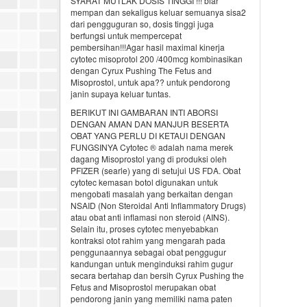
SYARAT MUTLAK DOSIS TINGGI !!! biar
mempan dan sekaligus keluar semuanya sisa2
dari pengguguran so, dosis tinggi juga
berfungsi untuk mempercepat
pembersihan!!!Agar hasil maximal kinerja
cytotec misoprotol 200 /400mcg kombinasikan
dengan Cyrux Pushing The Fetus and
Misoprostol, untuk apa?? untuk pendorong
janin supaya keluar tuntas.
BERIKUT INI GAMBARAN INTI ABORSI
DENGAN AMAN DAN MANJUR BESERTA
OBAT YANG PERLU DI KETAUI DENGAN
FUNGSINYA Cytotec ® adalah nama merek
dagang Misoprostol yang di produksi oleh
PFIZER (searle) yang di setujui US FDA. Obat
cytotec kemasan botol digunakan untuk
mengobati masalah yang berkaitan dengan
NSAID (Non Steroidal Anti Inflammatory Drugs)
atau obat anti inflamasi non steroid (AINS).
Selain itu, proses cytotec menyebabkan
kontraksi otot rahim yang mengarah pada
penggunaannya sebagai obat penggugur
kandungan untuk menginduksi rahim gugur
secara bertahap dan bersih Cyrux Pushing the
Fetus and Misoprostol merupakan obat
pendorong janin yang memiliki nama paten