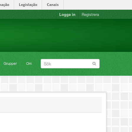
mação
Legislação
Canais
Logga in
Registrera
Grupper
Om