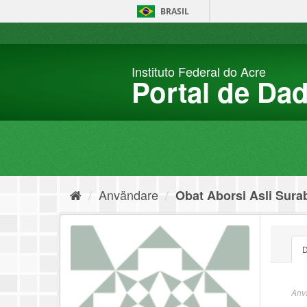
Hoppa
BRASIL
fram
till
innehållet
Instituto Federal do Acre
Portal de Da
Användare
Obat Aborsi Asli Surab
D
Anvä