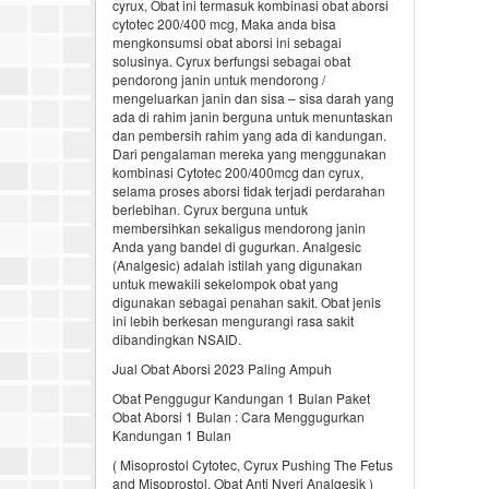
cyrux, Obat ini termasuk kombinasi obat aborsi
cytotec 200/400 mcg, Maka anda bisa
mengkonsumsi obat aborsi ini sebagai
solusinya. Cyrux berfungsi sebagai obat
pendorong janin untuk mendorong /
mengeluarkan janin dan sisa – sisa darah yang
ada di rahim janin berguna untuk menuntaskan
dan pembersih rahim yang ada di kandungan.
Dari pengalaman mereka yang menggunakan
kombinasi Cytotec 200/400mcg dan cyrux,
selama proses aborsi tidak terjadi perdarahan
berlebihan. Cyrux berguna untuk
membersihkan sekaligus mendorong janin
Anda yang bandel di gugurkan. Analgesic
(Analgesic) adalah istilah yang digunakan
untuk mewakili sekelompok obat yang
digunakan sebagai penahan sakit. Obat jenis
ini lebih berkesan mengurangi rasa sakit
dibandingkan NSAID.
Jual Obat Aborsi 2023 Paling Ampuh
Obat Penggugur Kandungan 1 Bulan Paket
Obat Aborsi 1 Bulan : Cara Menggugurkan
Kandungan 1 Bulan
( Misoprostol Cytotec, Cyrux Pushing The Fetus
and Misoprostol, Obat Anti Nyeri Analgesik )