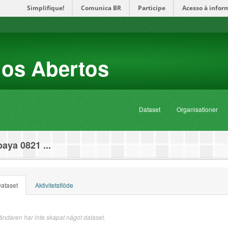
Simplifique!
Comunica BR
Participe
Acesso à infor
dos Abertos
Dataset
Organisationer
aya 0821 ...
ataset
Aktivitetsflöde
ndaren har inte skapat något dataset.