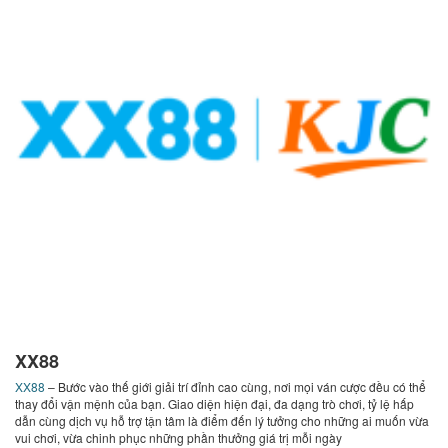
XX88
XX88
– Bước vào thế giới giải trí đỉnh cao cùng, nơi mọi ván cược đều có thể
thay đổi vận mệnh của bạn. Giao diện hiện đại, đa dạng trò chơi, tỷ lệ hấp
dẫn cùng dịch vụ hỗ trợ tận tâm là điểm đến lý tưởng cho những ai muốn vừa
vui chơi, vừa chinh phục những phần thưởng giá trị mỗi ngày