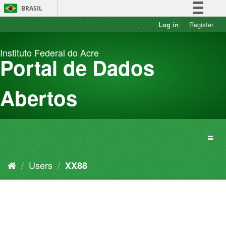
Skip
BRASIL
to
content
Log in
Register
Simplifique!
Comunica BR
Instituto Federal do Acre
Participe
Portal de Dados
Acesso à informação
Legislação
Abertos
Canais
Users
XX88