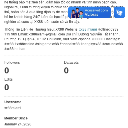
hệ thống bảo mật tiên tiến, đảm bảo tốc độ nhanh và tính minh bạch cao.
Ngoài ra, XX88 thường xuyên tổ chức các chương trình ưu đãi như thưởng tân
thủ, hoàn tiền & quà tặng định kỳ để mang lại giá trị cho người chơi. Đội ngũ
hỗ trợ khách hàng 24/7 luôn túc trực để phục vụ bạn kịp thời, đảm bảo trải
nghiệm cá cược tại XX88 luôn suôn sẻ và tin cậy.
Thông Tin Liên Hệ Thương hiệu: XX88 Website:
xx88.miami
Hotline: 0939
119 989 Email: xx88miami@gmail.com Địa chỉ: Đường Nguyễn Tất Thành,
Phường 12, Quận 4, TP. Hồ Chí Minh, Việt Nam Zipcode 700000 Hashtags:
#xx88 #xx88casino #slotgamexx88 #nhacaixx88 #dangkyxx88 #cacuocxx88
#xx88thethao
Followers
Datasets
0
0
Edits
0
Username
xx88miami
Member Since
January 24, 2026