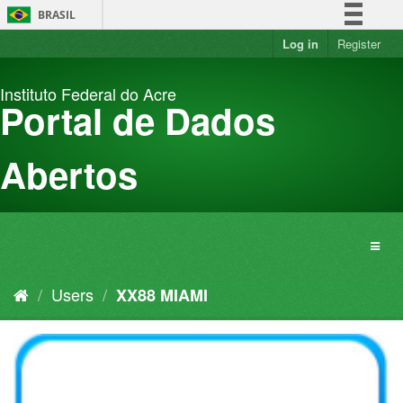
Skip
BRASIL
to
content
Log in
Register
Simplifique!
Comunica BR
Instituto Federal do Acre
Participe
Portal de Dados
Acesso à informação
Legislação
Abertos
Canais
Users
XX88 MIAMI