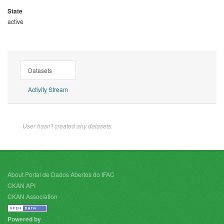
State
active
Datasets
Activity Stream
User hasn't created any datasets.
About Portal de Dados Abertos do IFAC
CKAN API
CKAN Association
Powered by