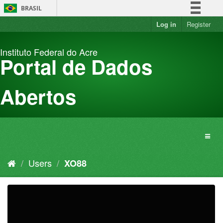
Skip
BRASIL
to
content
Log in
Register
Simplifique!
Comunica BR
Instituto Federal do Acre
Participe
Portal de Dados
Acesso à informação
Legislação
Abertos
Canais
Users
XO88