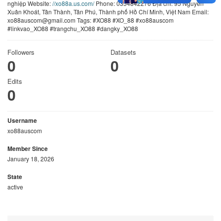
nghiệp Website:
//xo88a.us.com/
Phone: 0354842276 Địa chỉ: 95 Nguyễn
Xuân Khoát, Tân Thành, Tân Phú, Thành phố Hồ Chí Minh, Việt Nam Email:
xo88auscom@gmail.com Tags: #XO88 #XO_88 #xo88auscom
#linkvao_XO88 #trangchu_XO88 #dangky_XO88
Followers
Datasets
0
0
Edits
0
Username
xo88auscom
Member Since
January 18, 2026
State
active