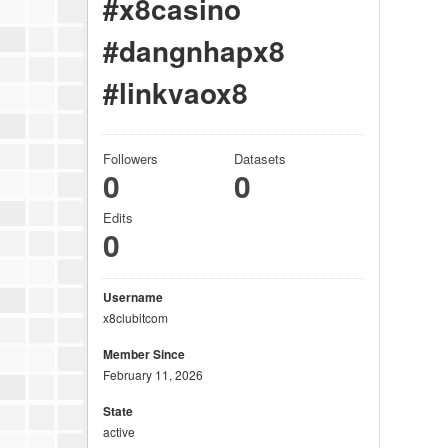
#x8casino
#dangnhapx8
#linkvaox8
Followers
Datasets
0
0
Edits
0
Username
x8clubitcom
Member Since
February 11, 2026
State
active