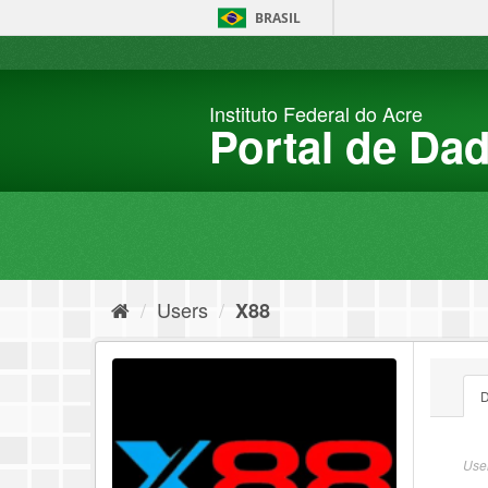
Skip
BRASIL
to
content
Instituto Federal do Acre
Portal de Da
Users
X88
D
User