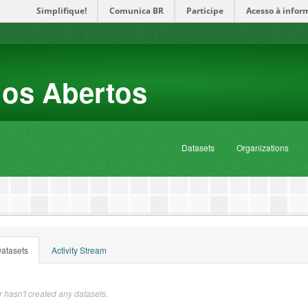
Simplifique!
Comunica BR
Participe
Acesso à infor
dos Abertos
Datasets
Organizations
atasets
Activity Stream
 hasn't created any datasets.