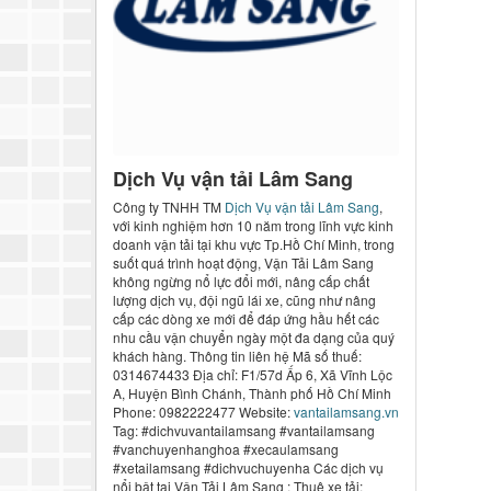
Dịch Vụ vận tải Lâm Sang
Công ty TNHH TM
Dịch Vụ vận tải Lâm Sang
,
với kinh nghiệm hơn 10 năm trong lĩnh vực kinh
doanh vận tải tại khu vực Tp.Hồ Chí Minh, trong
suốt quá trình hoạt động, Vận Tải Lâm Sang
không ngừng nổ lực đổi mới, nâng cấp chất
lượng dịch vụ, đội ngũ lái xe, cũng như nâng
cấp các dòng xe mới để đáp ứng hầu hết các
nhu cầu vận chuyển ngày một đa dạng của quý
khách hàng. Thông tin liên hệ Mã số thuế:
0314674433 Địa chỉ: F1/57d Ấp 6, Xã Vĩnh Lộc
A, Huyện Bình Chánh, Thành phố Hồ Chí Minh
Phone: 0982222477 Website:
vantailamsang.vn
Tag: #dichvuvantailamsang #vantailamsang
#vanchuyenhanghoa #xecaulamsang
#xetailamsang #dichvuchuyenha Các dịch vụ
nổi bật tại Vận Tải Lâm Sang : Thuê xe tải: