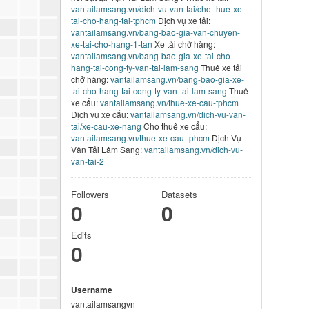
vantailamsang.vn/dich-vu-van-tai/cho-thue-xe-
tai-cho-hang-tai-tphcm
Dịch vụ xe tải:
vantailamsang.vn/bang-bao-gia-van-chuyen-
xe-tai-cho-hang-1-tan
Xe tải chở hàng:
vantailamsang.vn/bang-bao-gia-xe-tai-cho-
hang-tai-cong-ty-van-tai-lam-sang
Thuê xe tải
chở hàng:
vantailamsang.vn/bang-bao-gia-xe-
tai-cho-hang-tai-cong-ty-van-tai-lam-sang
Thuê
xe cẩu:
vantailamsang.vn/thue-xe-cau-tphcm
Dịch vụ xe cẩu:
vantailamsang.vn/dich-vu-van-
tai/xe-cau-xe-nang
Cho thuê xe cẩu:
vantailamsang.vn/thue-xe-cau-tphcm
Dịch Vụ
Vân Tải Lâm Sang:
vantailamsang.vn/dich-vu-
van-tai-2
Followers
Datasets
0
0
Edits
0
Username
vantailamsangvn