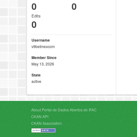
0
0
Edits
0
Username
v9betmexcom
Member Since
May 13, 2026
State
active
About Portal de Dados Abertos do IFAC
CKAN API
CKAN Association