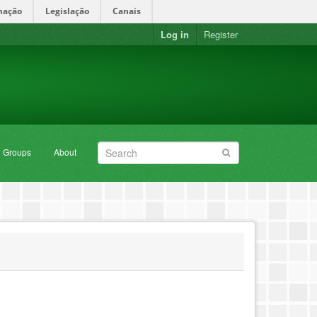
mação
Legislação
Canais
Log in
Register
Groups
About