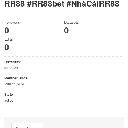
RR88 #RR88bet #NhàCáiRR88
Followers
Datasets
0
0
Edits
0
Username
urr88com
Member Since
May 11, 2026
State
active