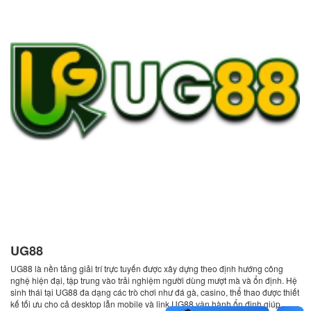
UG88
UG88 là nền tảng giải trí trực tuyến được xây dựng theo định hướng công
nghệ hiện đại, tập trung vào trải nghiệm người dùng mượt mà và ổn định. Hệ
sinh thái tại UG88 đa dạng các trò chơi như đá gà, casino, thể thao được thiết
kế tối ưu cho cả desktop lẫn mobile và link UG88 vận hành ổn định giúp