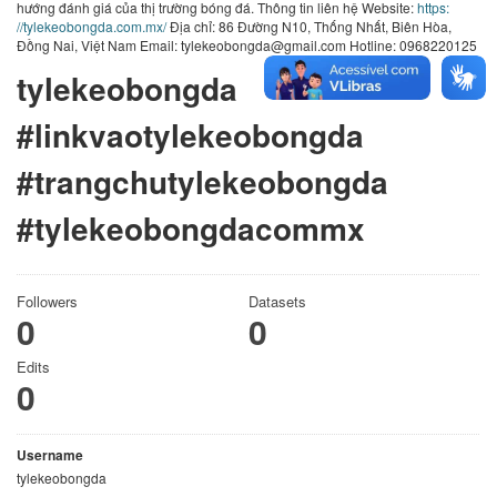
hướng đánh giá của thị trường bóng đá. Thông tin liên hệ Website:
https:
//tylekeobongda.com.mx/
Địa chỉ: 86 Đường N10, Thống Nhất, Biên Hòa,
Đồng Nai, Việt Nam Email: tylekeobongda@gmail.com Hotline: 0968220125
tylekeobongda
#linkvaotylekeobongda
#trangchutylekeobongda
#tylekeobongdacommx
Followers
Datasets
0
0
Edits
0
Username
tylekeobongda