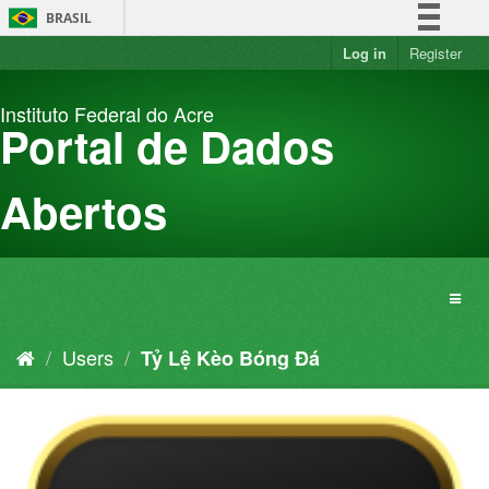
Skip
BRASIL
to
content
Log in
Register
Simplifique!
Comunica BR
Instituto Federal do Acre
Participe
Portal de Dados
Acesso à informação
Legislação
Abertos
Canais
Users
Tỷ Lệ Kèo Bóng Đá