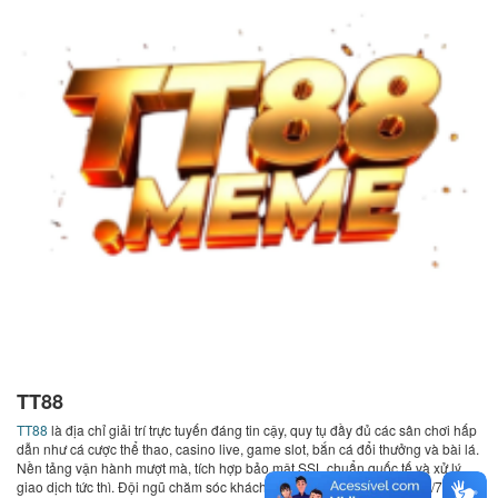
TT88
TT88
là địa chỉ giải trí trực tuyến đáng tin cậy, quy tụ đầy đủ các sân chơi hấp
dẫn như cá cược thể thao, casino live, game slot, bắn cá đổi thưởng và bài lá.
Nền tảng vận hành mượt mà, tích hợp bảo mật SSL chuẩn quốc tế và xử lý
giao dịch tức thì. Đội ngũ chăm sóc khách hàng hoạt động liên tục 24/7, luôn