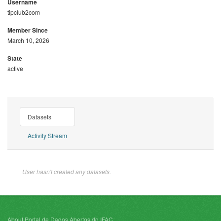
Username
tipclub2com
Member Since
March 10, 2026
State
active
Datasets
Activity Stream
User hasn't created any datasets.
About Portal de Dados Abertos do IFAC