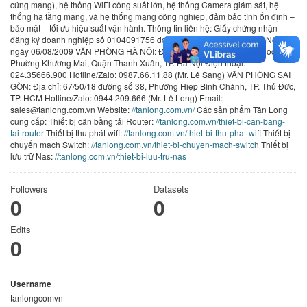
cứng mạng), hệ thống WiFi công suất lớn, hệ thống Camera giám sát, hệ
thống hạ tầng mạng, và hệ thống mạng công nghiệp, đảm bảo tính ổn định –
bảo mật – tối ưu hiệu suất vận hành. Thông tin liên hệ: Giấy chứng nhận
đăng ký doanh nghiệp số 0104091756 do Sở Kế hoạch & Đầu tư Hà Nội cấp
ngày 06/08/2009 VĂN PHÒNG HÀ NỘI: Địa chỉ: Số 4/106 Nguyễn Ngọc Nại,
Phường Khương Mai, Quận Thanh Xuân, TP. Hà Nội Điện thoại:
024.35666.900 Hotline/Zalo: 0987.66.11.88 (Mr. Lê Sang) VĂN PHÒNG SÀI
GÒN: Địa chỉ: 67/50/18 đường số 38, Phường Hiệp Bình Chánh, TP. Thủ Đức,
TP. HCM Hotline/Zalo: 0944.209.666 (Mr. Lê Long) Email:
sales@tanlong.com.vn Website:
//tanlong.com.vn/
Các sản phẩm Tân Long
cung cấp: Thiết bị cân bằng tải Router:
//tanlong.com.vn/thiet-bi-can-bang-
tai-router
Thiết bị thu phát wifi:
//tanlong.com.vn/thiet-bi-thu-phat-wifi
Thiết bị
chuyển mạch Switch:
//tanlong.com.vn/thiet-bi-chuyen-mach-switch
Thiết bị
lưu trữ Nas:
//tanlong.com.vn/thiet-bi-luu-tru-nas
Followers
Datasets
0
0
Edits
0
Username
tanlongcomvn