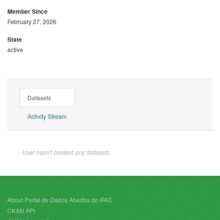
Member Since
February 27, 2026
State
active
Datasets
Activity Stream
User hasn't created any datasets.
About Portal de Dados Abertos do IFAC
CKAN API