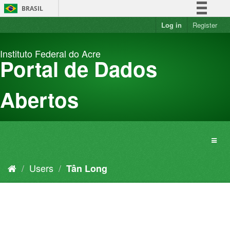
Skip
BRASIL
to
content
Log in
Register
Simplifique!
Comunica BR
Instituto Federal do Acre
Participe
Portal de Dados
Acesso à informação
Legislação
Abertos
Canais
Users
Tân Long