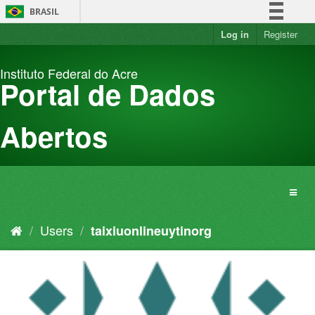
Skip
BRASIL
to
content
Log in
Register
Simplifique!
Comunica BR
Instituto Federal do Acre
Participe
Portal de Dados
Acesso à informação
Legislação
Abertos
Canais
Users
taixiuonlineuytinorg