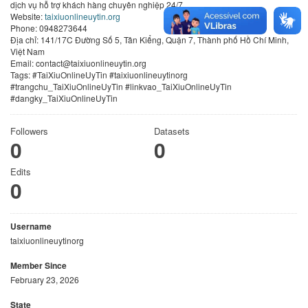
dịch vụ hỗ trợ khách hàng chuyên nghiệp 24/7.
Website:
taixiuonlineuytin.org
Phone: 0948273644
Địa chỉ: 141/17C Đường Số 5, Tân Kiểng, Quận 7, Thành phố Hồ Chí Minh,
Việt Nam
Email: contact@taixiuonlineuytin.org
Tags: #TaiXiuOnlineUyTin #taixiuonlineuytinorg
#trangchu_TaiXiuOnlineUyTin #linkvao_TaiXiuOnlineUyTin
#dangky_TaiXiuOnlineUyTin
Followers
Datasets
0
0
Edits
0
Username
taixiuonlineuytinorg
Member Since
February 23, 2026
State