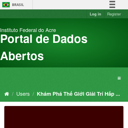
Skip
BRASIL
to
content
Log in
Register
Simplifique!
Comunica BR
Instituto Federal do Acre
Participe
Portal de Dados
Acesso à informação
Legislação
Abertos
Canais
Users
Khám Phá Thế Giới Giải Trí Hấp ...