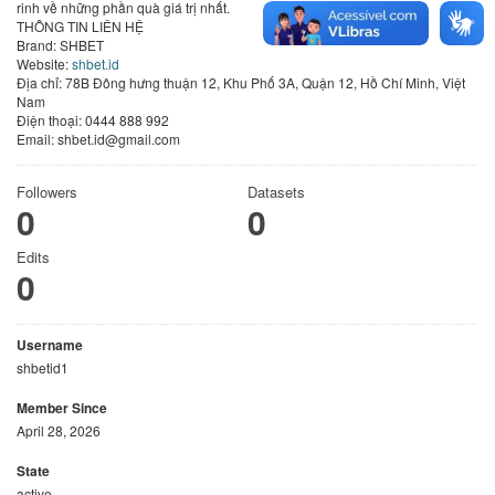
rinh về những phần quà giá trị nhất.
THÔNG TIN LIÊN HỆ
Brand: SHBET
Website:
shbet.id
Địa chỉ: 78B Đông hưng thuận 12, Khu Phố 3A, Quận 12, Hồ Chí Minh, Việt
Nam
Điện thoại: 0444 888 992
Email: shbet.id@gmail.com
Followers
Datasets
0
0
Edits
0
Username
shbetid1
Member Since
April 28, 2026
State
active