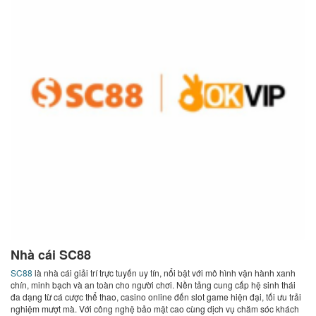
Nhà cái SC88
SC88
là nhà cái giải trí trực tuyến uy tín, nổi bật với mô hình vận hành xanh
chín, minh bạch và an toàn cho người chơi. Nền tảng cung cấp hệ sinh thái
đa dạng từ cá cược thể thao, casino online đến slot game hiện đại, tối ưu trải
nghiệm mượt mà. Với công nghệ bảo mật cao cùng dịch vụ chăm sóc khách