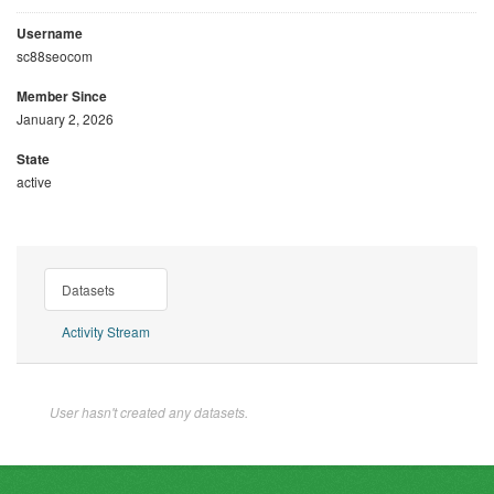
Username
sc88seocom
Member Since
January 2, 2026
State
active
Datasets
Activity Stream
User hasn't created any datasets.