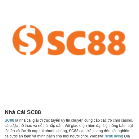
Nhà Cái SC88
SC88
là nhà cái giải trí trực tuyến uy tín chuyên cung cấp các trò chơi casino,
cá cược thể thao và nổ hũ hấp dẫn. Với giao diện hiện đại, hệ thống bảo mật
tối tân và tốc độ nạp rút nhanh chóng, SC88 cam kết mang đến trải nghiệm
cá cược an toàn và minh bạch cho mọi người chơi. Website:
sc88.living
Địa