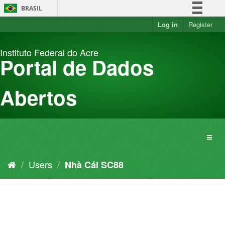
Skip
BRASIL
to
content
Log in
Register
Simplifique!
Comunica BR
Instituto Federal do Acre
Participe
Portal de Dados
Acesso à informação
Legislação
Abertos
Canais
Users
Nhà Cái SC88