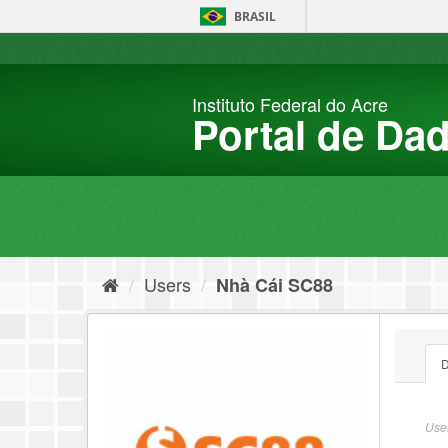
Skip
BRASIL
to
content
Instituto Federal do Acre
Portal de Da
Users
Nhà Cái SC88
D
User