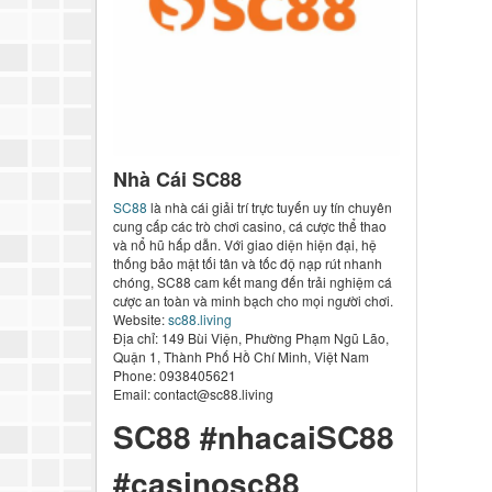
Nhà Cái SC88
SC88
là nhà cái giải trí trực tuyến uy tín chuyên
cung cấp các trò chơi casino, cá cược thể thao
và nổ hũ hấp dẫn. Với giao diện hiện đại, hệ
thống bảo mật tối tân và tốc độ nạp rút nhanh
chóng, SC88 cam kết mang đến trải nghiệm cá
cược an toàn và minh bạch cho mọi người chơi.
Website:
sc88.living
Địa chỉ: 149 Bùi Viện, Phường Phạm Ngũ Lão,
Quận 1, Thành Phố Hồ Chí Minh, Việt Nam
Phone: 0938405621
Email: contact@sc88.living
SC88 #nhacaiSC88
#casinosc88