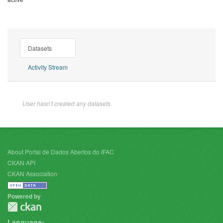
Datasets
Activity Stream
User hasn't created any datasets.
About Portal de Dados Abertos do IFAC
CKAN API
CKAN Association
Powered by
Language