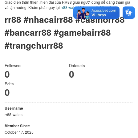
Giao diện thân thiện, hiện đại của RR88 giúp người dùng dễ dàng tham gia
và tận hưởng. Khám phá ngay tại
rr88.wales
! Website:
//rr88.wales/
rr88 #nhacairr88 #casinorr88
#bancarr88 #gamebairr88
#trangchurr88
Followers
Datasets
0
0
Edits
0
Username
rr88-wales
Member Since
October 17, 2025